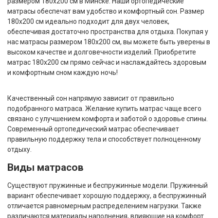
размером 180х200 см в Минске. Наши ортопедические
матрасы обеспечат вам удобство и комфортный сон. Размер
180х200 см идеально подходит для двух человек,
обеспечивая достаточно пространства для отдыха. Покупая у
нас матрасы размером 180х200 см, вы можете быть уверены в
высоком качестве и долговечности изделий. Приобретите
матрас 180х200 см прямо сейчас и наслаждайтесь здоровым
и комфортным сном каждую ночь!
Качественный сон напрямую зависит от правильно
подобранного матраса. Желание купить матрас чаще всего
связано с улучшением комфорта и заботой о здоровье спины.
Современный ортопедический матрас обеспечивает
правильную поддержку тела и способствует полноценному
отдыху.
Виды матрасов
Существуют пружинные и беспружинные модели. Пружинный
вариант обеспечивает хорошую поддержку, а беспружинный
отличается равномерным распределением нагрузки. Также
различаются материалы наполнения, влияющие на комфорт