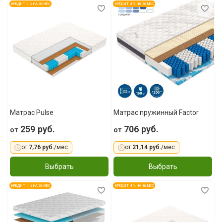
КРЕДИТ 4 % НА 36 МЕС
КРЕДИТ 4 % НА 36 МЕС
Матрас Pulse
Матрас пружинный Factor
259 руб.
706 руб.
от
от
от
7,76 руб.
/мес
от
21,14 руб.
/мес
Выбрать
Выбрать
КРЕДИТ 4 % НА 36 МЕС
КРЕДИТ 4 % НА 36 МЕС