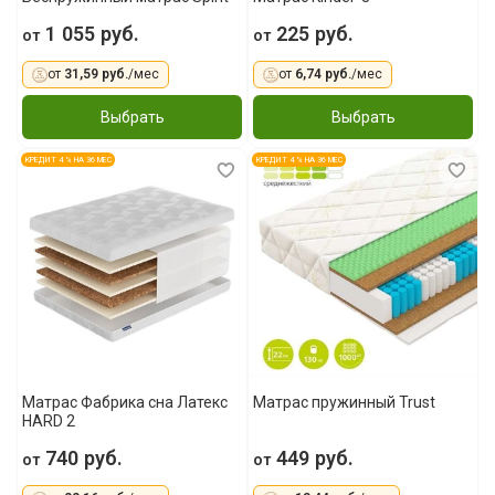
1 055 руб.
225 руб.
от
от
от
31,59 руб.
/мес
от
6,74 руб.
/мес
Выбрать
Выбрать
КРЕДИТ 4 % НА 36 МЕС
КРЕДИТ 4 % НА 36 МЕС
Матрас Фабрика сна Латекс
Матрас пружинный Trust
HARD 2
740 руб.
449 руб.
от
от