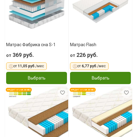
Матрас Фабрика сна S-1
Матрас Flash
369 руб.
226 руб.
от
от
от
11,05 руб.
/мес
от
6,77 руб.
/мес
Выбрать
Выбрать
КРЕДИТ 4 % НА 36 МЕС
КРЕДИТ 4 % НА 36 МЕС