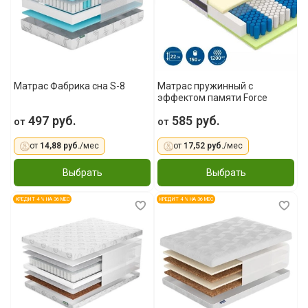
Матрас Фабрика сна S-8
Матрас пружинный с
эффектом памяти Force
497 руб.
585 руб.
от
от
от
14,88 руб.
/мес
от
17,52 руб.
/мес
Выбрать
Выбрать
КРЕДИТ 4 % НА 36 МЕС
КРЕДИТ 4 % НА 36 МЕС