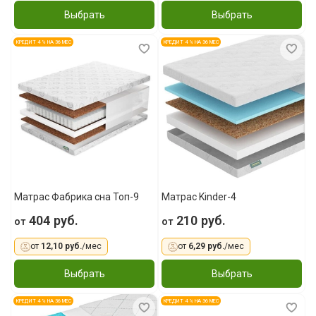
Выбрать
Выбрать
КРЕДИТ 4 % НА 36 МЕС
КРЕДИТ 4 % НА 36 МЕС
Матрас Фабрика сна Топ-9
Матрас Kinder-4
404 руб.
210 руб.
от
от
от
12,10 руб.
/мес
от
6,29 руб.
/мес
Выбрать
Выбрать
КРЕДИТ 4 % НА 36 МЕС
КРЕДИТ 4 % НА 36 МЕС