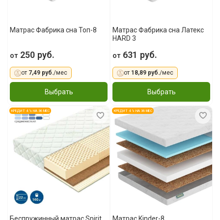
Матрас Фабрика сна Топ-8
Матрас Фабрика сна Латекс
HARD 3
250 руб.
631 руб.
от
от
от
7,49 руб.
/мес
от
18,89 руб.
/мес
Выбрать
Выбрать
КРЕДИТ 4 % НА 36 МЕС
КРЕДИТ 4 % НА 36 МЕС
Беспружинный матрас Spirit
Матрас Kinder-8