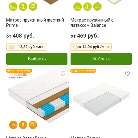
Матрас пружинный жесткий
Матрас пружинный с
Prime
латексом Balance
408 руб.
469 руб.
от
от
от
12,22 руб.
/мес
от
14,04 руб.
/мес
Выбрать
Выбрать
КРЕДИТ 4 % НА 36 МЕС
КРЕДИТ 4 % НА 36 МЕС