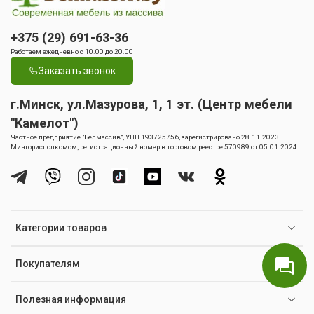
+375 (29) 691-63-36
Работаем ежедневно с 10.00 до 20.00
Заказать звонок
г.Минск, ул.Мазурова, 1, 1 эт. (Центр мебели
"Камелот")
Частное предприятие "Белмассив", УНП 193725756, зарегистрировано 28.11.2023
Мингорисполкомом, регистрационный номер в торговом реестре 570989 от 05.01.2024
Категории товаров
Покупателям
Полезная информация