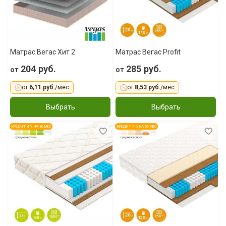
Матрас Вегас Хит 2
Матрас Вегас Profit
204 руб.
285 руб.
от
от
от
6,11 руб.
/мес
от
8,53 руб.
/мес
Выбрать
Выбрать
КРЕДИТ 4 % НА 36 МЕС
КРЕДИТ 4 % НА 36 МЕС