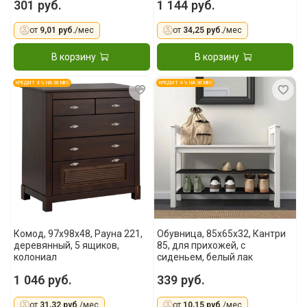
301 руб.
1 144 руб.
от
9,01 руб.
/мес
от
34,25 руб.
/мес
В корзину
В корзину
КРЕДИТ 4 % НА 36 МЕС
КРЕДИТ 4 % НА 36 МЕС
Комод, 97x98x48, Рауна 221,
Обувница, 85х65х32, Кантри
деревянный, 5 ящиков,
85, для прихожей, с
колониал
сиденьем, белый лак
1 046 руб.
339 руб.
от
31,32 руб.
/мес
от
10,15 руб.
/мес