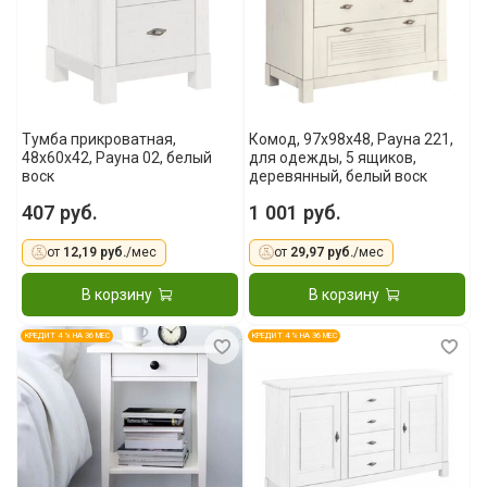
Тумба прикроватная,
Комод, 97x98x48, Рауна 221,
48x60x42, Рауна 02, белый
для одежды, 5 ящиков,
воск
деревянный, белый воск
407 руб.
1 001 руб.
от
12,19 руб.
/мес
от
29,97 руб.
/мес
В корзину
В корзину
КРЕДИТ 4 % НА 36 МЕС
КРЕДИТ 4 % НА 36 МЕС