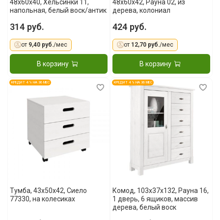
48x60x40, Хельсинки 11,
48x60x42, Рауна 02, из
напольная, белый воск/антик
дерева, колониал
314 руб.
424 руб.
от
9,40 руб.
/мес
от
12,70 руб.
/мес
В корзину
В корзину
КРЕДИТ 4 % НА 36 МЕС
КРЕДИТ 4 % НА 36 МЕС
Тумба, 43x50x42, Сиело
Комод, 103x37x132, Рауна 16,
77330, на колесиках
1 дверь, 6 ящиков, массив
дерева, белый воск