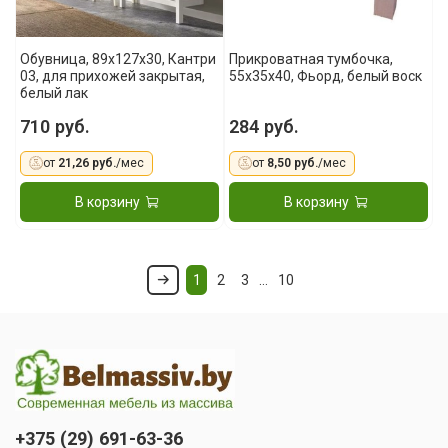
Обувница, 89х127х30, Кантри
Прикроватная тумбочка,
03, для прихожей закрытая,
55x35x40, Фьорд, белый воск
белый лак
710 руб.
284 руб.
от
21,26 руб.
/мес
от
8,50 руб.
/мес
В корзину
В корзину
1
2
3
…
10
+375 (29) 691-63-36