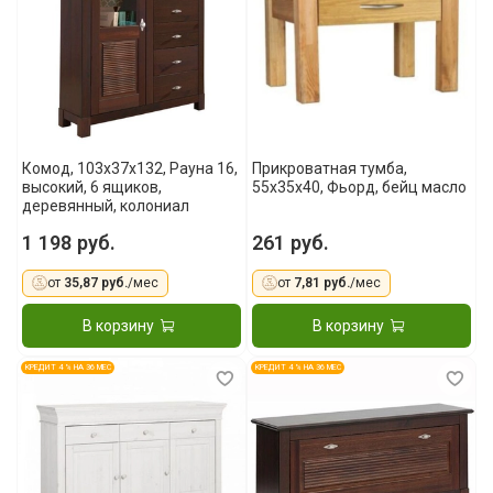
Комод, 103x37x132, Рауна 16,
Прикроватная тумба,
высокий, 6 ящиков,
55x35x40, Фьорд, бейц масло
деревянный, колониал
1 198 руб.
261 руб.
от
35,87 руб.
/мес
от
7,81 руб.
/мес
В корзину
В корзину
КРЕДИТ 4 % НА 36 МЕС
КРЕДИТ 4 % НА 36 МЕС