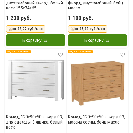
двухтумбовый Фьорд, белый
Фьорд, двухтумбовый, бейц
воск 155x74x65
масло
1 238 руб.
1 180 руб.
от
37,07 руб.
/мес
от
35,33 руб.
/мес
В корзину
В корзину
КРЕДИТ 4 % НА 36 МЕС
КРЕДИТ 4 % НА 36 МЕС
Комод, 120x90x50, Фьорд 03,
Комод, 120x90x50, Фьорд 03,
для одежды, 3 ящика, белый
массив сосны, бейц масло
воск