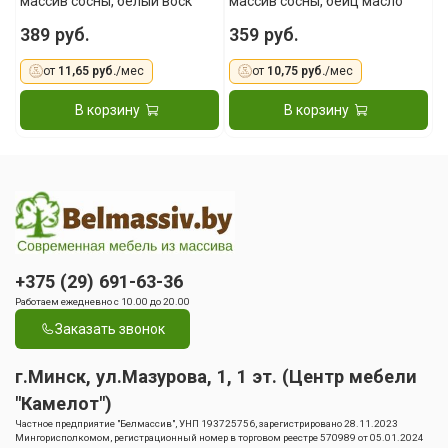
массив сосны, белый воск
массив сосны, бейц масло
389 руб.
359 руб.
от
11,65 руб.
/мес
от
10,75 руб.
/мес
В корзину
В корзину
+375 (29) 691-63-36
Работаем ежедневно с 10.00 до 20.00
Заказать звонок
г.Минск, ул.Мазурова, 1, 1 эт. (Центр мебели
"Камелот")
Частное предприятие "Белмассив", УНП 193725756, зарегистрировано 28.11.2023
Мингорисполкомом, регистрационный номер в торговом реестре 570989 от 05.01.2024