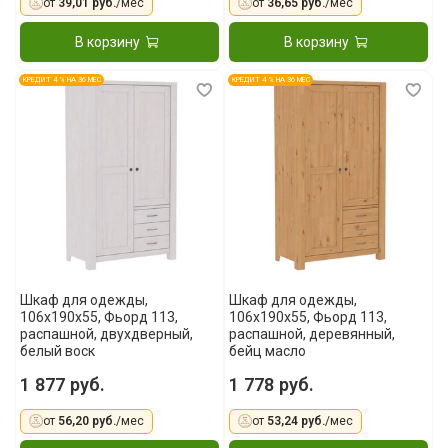
от
39,01 руб.
/мес
от
36,65 руб.
/мес
В корзину
В корзину
КРЕДИТ 4 % НА 36 МЕС
КРЕДИТ 4 % НА 36 МЕС
Шкаф для одежды,
Шкаф для одежды,
106x190x55, Фьорд 113,
106x190x55, Фьорд 113,
распашной, двухдверный,
распашной, деревянный,
белый воск
бейц масло
1 877 руб.
1 778 руб.
от
56,20 руб.
/мес
от
53,24 руб.
/мес