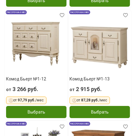
Выбрать
Выбрать
РАССРОЧКА 6 МЕС
РАССРОЧКА 6 МЕС
Комод Бьерт №1-12
Комод Бьерт №1-13
3 266 руб.
2 915 руб.
от
от
от
97,79 руб.
/мес
от
87,28 руб.
/мес
Выбрать
Выбрать
РАССРОЧКА 6 МЕС
РАССРОЧКА 6 МЕС