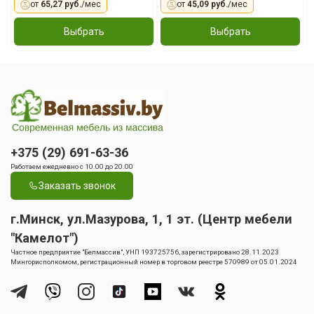
от
65,27 руб.
/мес
от
45,09 руб.
/мес
Выбрать
Выбрать
+375 (29) 691-63-36
Работаем ежедневно с 10.00 до 20.00
Заказать звонок
г.Минск, ул.Мазурова, 1, 1 эт. (Центр мебели
"Камелот")
Частное предприятие "Белмассив", УНП 193725756, зарегистрировано 28.11.2023
Мингорисполкомом, регистрационный номер в торговом реестре 570989 от 05.01.2024