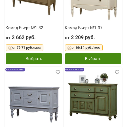
Комод Бьерт №1-32
Комод Бьерт №1-37
2 662 руб.
2 209 руб.
от
от
от
79,71 руб.
/мес
от
66,14 руб.
/мес
Выбрать
Выбрать
РАССРОЧКА 6 МЕС
РАССРОЧКА 6 МЕС