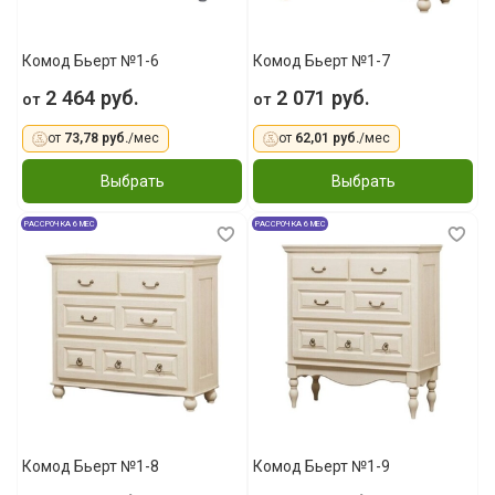
Комод Бьерт №1-6
Комод Бьерт №1-7
2 464 руб.
2 071 руб.
от
от
от
73,78 руб.
/мес
от
62,01 руб.
/мес
Выбрать
Выбрать
РАССРОЧКА 6 МЕС
РАССРОЧКА 6 МЕС
Комод Бьерт №1-8
Комод Бьерт №1-9