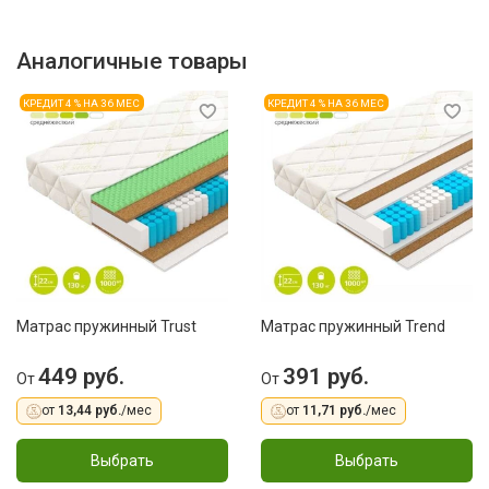
Аналогичные товары
КРЕДИТ 4 % НА 36 МЕС
КРЕДИТ 4 % НА 36 МЕС
Матрас пружинный Trust
Матрас пружинный Trend
449 руб.
391 руб.
От
От
от
13,44 руб.
/мес
от
11,71 руб.
/мес
Выбрать
Выбрать