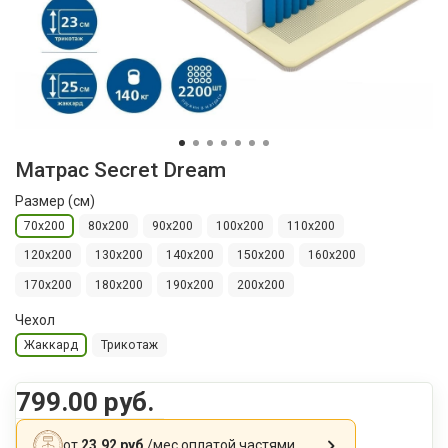
Матрас Secret Dream
Размер (см)
70x200
80х200
90х200
100х200
110х200
120х200
130х200
140х200
150х200
160х200
170х200
180х200
190х200
200х200
Чехол
Жаккард
Трикотаж
799.00 руб.
от
23,92 руб.
/мес
оплатой частями