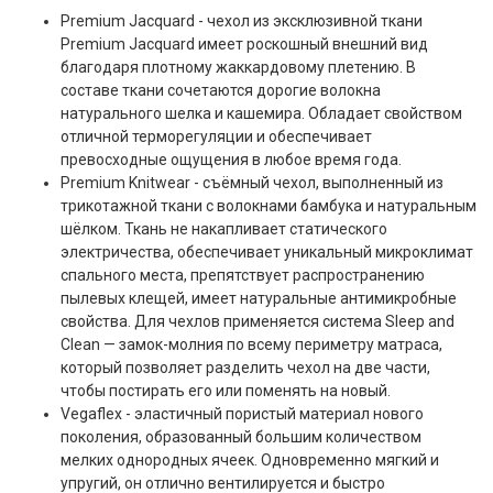
Premium Jacquard - чехол из эксклюзивной ткани
Premium Jacquard имеет роскошный внешний вид
благодаря плотному жаккардовому плетению. В
составе ткани сочетаются дорогие волокна
натурального шелка и кашемира. Обладает свойством
отличной терморегуляции и обеспечивает
превосходные ощущения в любое время года.
Premium Knitwear - съёмный чехол, выполненный из
трикотажной ткани с волокнами бамбука и натуральным
шёлком. Ткань не накапливает статического
электричества, обеспечивает уникальный микроклимат
спального места, препятствует распространению
пылевых клещей, имеет натуральные антимикробные
свойства. Для чехлов применяется система Sleep and
Clean — замок-молния по всему периметру матраса,
который позволяет разделить чехол на две части,
чтобы постирать его или поменять на новый.
Vegaflex - эластичный пористый материал нового
поколения, образованный большим количеством
мелких однородных ячеек. Одновременно мягкий и
упругий, он отлично вентилируется и быстро