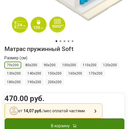
Матрас пружинный Soft
Размер (см)
70х200
80х200
90х200
100x200
110х200
120х200
130х200
140х200
150х200
160х200
170х200
180х200
190х200
200х200
470.00 руб.
от
14,07 руб.
/мес
оплатой частями
В корзину