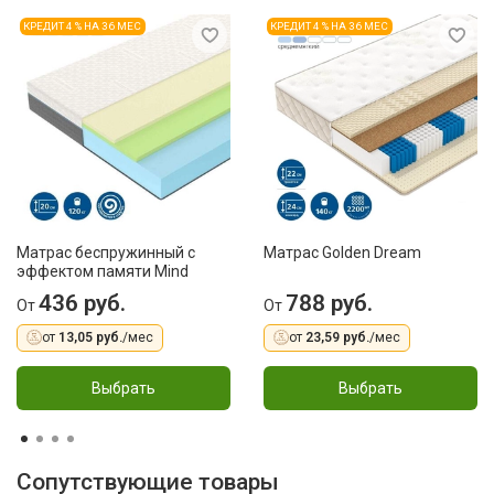
КРЕДИТ 4 % НА 36 МЕС
КРЕДИТ 4 % НА 36 МЕС
Матрас беспружинный с
Матрас Golden Dream
эффектом памяти Mind
436 руб.
788 руб.
От
От
от
13,05 руб.
/мес
от
23,59 руб.
/мес
Выбрать
Выбрать
Сопутствующие товары