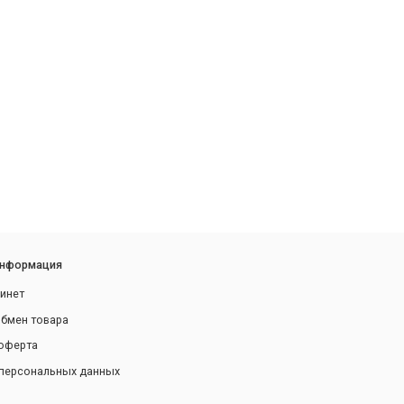
информация
инет
обмен товара
оферта
персональных данных