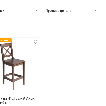
кция
Производитель
 НА 36 МЕС
рный, 41х103х48, Анри,
дуба