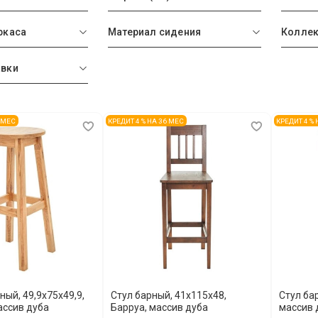
ркаса
Материал сидения
Колле
авки
6 МЕС
КРЕДИТ 4 % НА 36 МЕС
КРЕДИТ 4 %
ный, 49,9х75х49,9,
Стул барный, 41х115х48,
Стул ба
ассив дуба
Барруа, массив дуба
массив 