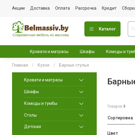
Акции
Доставка
Оплата
Рассрочка
Кредит
Сборк
Каталог
Кровати и матрасы
Шкафы
Комоды и тум
Главная
Кухня
Барные стулья
Барные
Кровати и матрасы
Шкафы
Комоды и тумбы
Товаров
3
Столы
Сортировка
Детская
Цвет