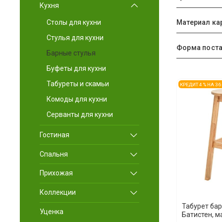
Кухня
Материал ка
Столы для кухни
Стулья для кухни
Форма пост
Барные стулья
Буфеты для кухни
Табуреты и скамьи
КРЕДИТ 4 % НА 3
Комоды для кухни
Серванты для кухни
Гостиная
Спальня
Прихожая
Коллекции
Табурет бар
Уценка
Батистен, м