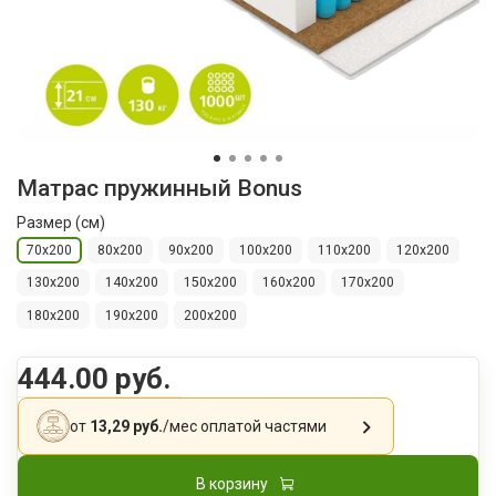
Матрас пружинный Bonus
Размер (см)
70х200
80х200
90х200
100x200
110х200
120х200
130х200
140х200
150х200
160х200
170х200
180х200
190х200
200х200
444.00 руб.
от
13,29 руб.
/мес
оплатой частями
В корзину