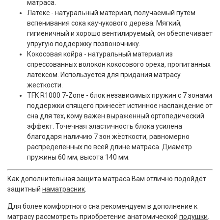
матраса.
Латекс - натуральный материал, получаемый путем
вспенивания сока каучукового дерева. Мягкий,
гигиеничный и хорошо вентилируемый, он обеспечивает
упругую поддержку позвоночнику.
Кокосовая койра - натуральный материал из
спрессованных волокон кокосового ореха, пропитанных
латексом. Используется для придания матрасу
жесткости.
TFK R1000 7-Zone - блок независимых пружин с 7 зонами
поддержки спящего принесёт истинное наслаждение от
сна для тех, кому важен выраженный ортопедический
эффект. Точечная эластичность блока усилена
благодаря наличию 7 зон жёсткости, равномерно
распределенных по всей длине матраса. Диаметр
пружины 60 мм, высота 140 мм.
Как дополнительная защита матраса Вам отлично подойдёт
защитный
наматрасник
.
Для более комфортного сна рекомендуем в дополнение к
матрасу рассмотреть приобретение анатомической
подушки
.