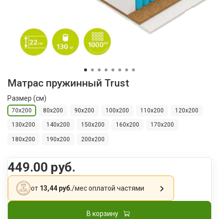
Матрас пружинный Trust
Размер (см)
70х200
80х200
90х200
100x200
110х200
120х200
130х200
140х200
150х200
160х200
170х200
180х200
190х200
200х200
449.00 руб.
от
13,44 руб.
/мес
оплатой частями
В корзину