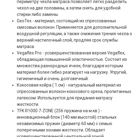
периметру чехла матраса позволяет легко разделить
чехол на две половины, а затем снять для удобной
стирки либо замены.
GeoTex -
материал, состоящий из спрессованных
смесовых волокон. Применяется для дополнительной
воздушной регуляции, а также снижения трения чехла о
верхний настилочный слой, продляя срок службы
матраса.
Vegaflex Pro
- усовершенствованная версия Vegaflex,
обладающая повышенной эластичностью. Состоит из
множества разнородных ячеек, благодаря которым
материал более гибко реагирует на нагрузку. Упругий,
гигиеничный и очень долговечный.
Кокосовая койра ( 1 см) -
натуральный материал из
спрессованных волокон кокосового ореха, пропитанных
латексом. Используется для придания матрасу
жесткости.
TFK R1000 7-ZONE (256 пружина на м.кв.) -
инновационный блок (140 мм высотой) стальных
независимых пружин (диаметр 60 мм) с семью
поперечными зонами жесткости. Обладает
усовершенствованной центральной зоной,