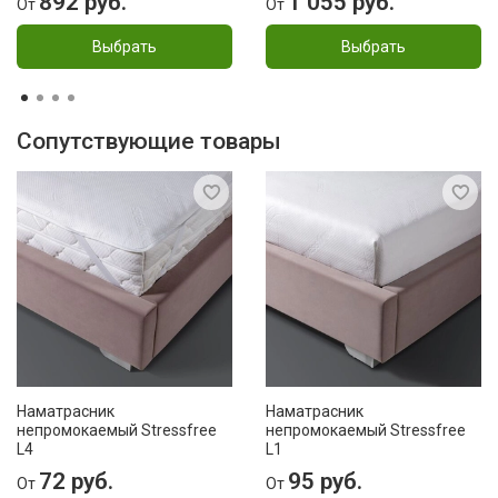
892 руб.
1 055 руб.
От
От
Выбрать
Выбрать
Сопутствующие товары
Наматрасник
Наматрасник
непромокаемый Stressfree
непромокаемый Stressfree
L4
L1
72 руб.
95 руб.
От
От