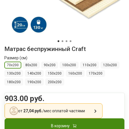
Матрас беспружинный Craft
Размер (см)
70x200
80х200
90х200
100х200
110х200
120х200
130х200
140х200
150х200
160х200
170x200
180x200
190х200
200x200
903.00 руб.
от
27,04 руб.
/мес
оплатой частями
В корзину