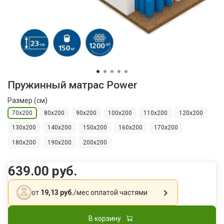
Пружинный матрас Power
Размер (см)
70x200
80х200
90х200
100х200
110х200
120х200
130х200
140х200
150х200
160х200
170х200
180х200
190х200
200х200
639.00 руб.
от
19,13 руб.
/мес
оплатой частями
В корзину