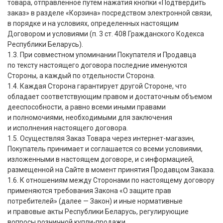
товара, отправленное путем нажатия кнопки
«
Подтвердить
заказ» в разделе
«
Корзина» посредством электронной связи,
в порядке и на условиях, определенных настоящим
Договором и условиями
(
п. 3 ст. 408 Гражданского Кодекса
Республики Беларусь).
1.3. При совместном упоминании Покупателя и Продавца
по тексту настоящего договора последние именуются
Стороны, а каждый по отдельности Сторона.
1.4. Каждая Сторона гарантирует другой Стороне, что
обладает соответствующим правом и достаточным объемом
дееспособности, а равно всеми иными правами
и полномочиями, необходимыми для заключения
и исполнения настоящего договора.
1.5. Осуществляя Заказ Товара через интернет-магазин,
Покупатель принимает и соглашается со всеми условиями,
изложенными в настоящем договоре, и с информацией,
размещенной на Сайте в момент принятия Продавцом Заказа.
1.6. К отношениям между Сторонами по настоящему договору
применяются требования Закона
«
О защите прав
потребителей»
(
далее — Закон) и иные нормативные
и правовые акты Республики Беларусь, регулирующие
вопросы розничной купли-продажи.