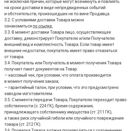
не исключая причин, которые могут возникнуть и повлиять
на сроки доставки в виде непредвиденных событий
и обстоятельств, произошедших не по вине Продавца.
3.2. С условиями доставки Товара можно
ознакомиться
по ссылке.
3.3. В момент доставки Товара лицо, осуществляющее
доставку, демонстрирует Покупателю и/или Получателю
внешний вид и комплектность Товара. Если товар имеет
внешние недостатки, покупатель имеет право отказаться
от товара.
3.4. Покупатель или Получатель в момент получения Товара
получает пакет документов на Товар:
— кассовый чек, при условии, что оплата производится
в момент получения заказа;
— гарантийный талон, при условии, что это предусмотрено
заводом-изготовителем.
3.5. С момента передачи Товара, Покупателю переходит право
собственности
(
с. 224 ГК), бремя содержания,
принадлежащего собственнику имущества
(
ст. 211 ГК),
а также риск случайной гибели или случайного повреждения
товара
(
ст. 212 ГК).
3.6. Проверка Товара должна производиться с сохранением