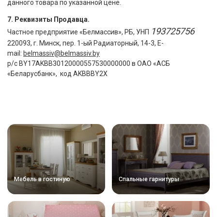
данного товара по указанной цене.
7. Реквизиты Продавца.
193725756
Частное предприятие «Белмассив», РБ, УНП
220093, г. Минск, пер. 1-ый Радиаторный, 14-3, E-
mail:
belmassiv@belmassiv.by
р/с BY17AKBB30120000557530000000 в ОАО «АСБ
«Беларусбанк», код AKBBBY2X
Мебель в гостиную
Спальные гарнитуры