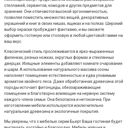
стеллажей, сервантов, комодов и других предметов для
хранения. Они отличаются высокой эргономичностью,
позволяя поместить множество вещей, декоративных
украшений и книг в своих нишах, ящиках и на полках. Широкий
выбор окраски пробуждает фантазию, и вы сможете
оформить гостиную или столовую в любой цветовой гамме на
ваш вкус.
Классический стиль прослеживается в ярко-выраженных
филенках, резных ножках, округлых формах и стеклянных
дверцах. Изящные элементы добавляют комнате очарование
и шарм. А использование натурального массива сосны
наполняет помещение естественностью и едва уловимым
ароматом хвойного леса. Даже обработанная древесина этой
породы источает фитонциды, обеззараживающие
помещение и благотворно влияющие на нервную систему
каждого члена семьи. Она безопасна и нетоксична. При
изготовлении мебели используются исключительно
натуральная древесина и экологичные покрытия.
Мы уверены, что с мебелью серии Бьерт Ваша гостиная будет
выглядеть достойно и благородно. Мебель изящна и