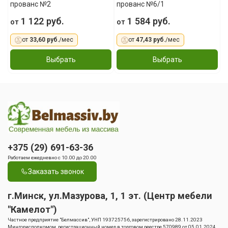
прованс №2
прованс №6/1
1 122 руб.
1 584 руб.
от
от
от
33,60 руб.
/мес
от
47,43 руб.
/мес
Выбрать
Выбрать
+375 (29) 691-63-36
Работаем ежедневно с 10.00 до 20.00
Заказать звонок
г.Минск, ул.Мазурова, 1, 1 эт. (Центр мебели
"Камелот")
Частное предприятие "Белмассив", УНП 193725756, зарегистрировано 28.11.2023
Мингорисполкомом, регистрационный номер в торговом реестре 570989 от 05.01.2024