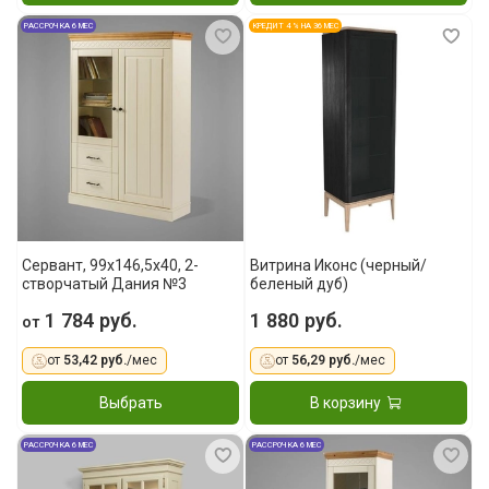
РАССРОЧКА 6 МЕС
КРЕДИТ 4 % НА 36 МЕС
Сервант, 99x146,5x40, 2-
Витрина Иконс (черный/
створчатый Дания №3
беленый дуб)
1 784 руб.
1 880 руб.
от
от
53,42 руб.
/мес
от
56,29 руб.
/мес
Выбрать
В корзину
РАССРОЧКА 6 МЕС
РАССРОЧКА 6 МЕС