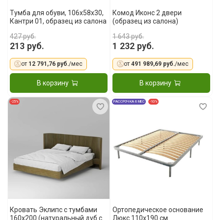
Тумба для обуви, 106x58x30,
Комод Иконс 2 двери
Кантри 01, образец из салона
(образец из салона)
427 руб.
1 643 руб.
213 руб.
1 232 руб.
от
12 791,76 руб.
/мес
от
491 989,69 руб.
/мес
В корзину
В корзину
-25%
РАССРОЧКА 6 МЕС
-10%
Кровать Эклипс с тумбами
Ортопедическое основание
160x200 (натуральный дуб с
Люкс 110x190 см