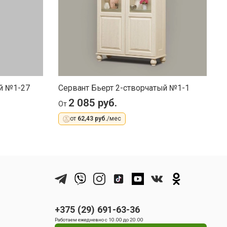
ый №1-27
Сервант Бьерт 2-створчатый №1-1
С
2 085 руб.
От
О
от
62,43 руб.
/мес
+375 (29) 691-63-36
Работаем ежедневно с 10.00 до 20.00