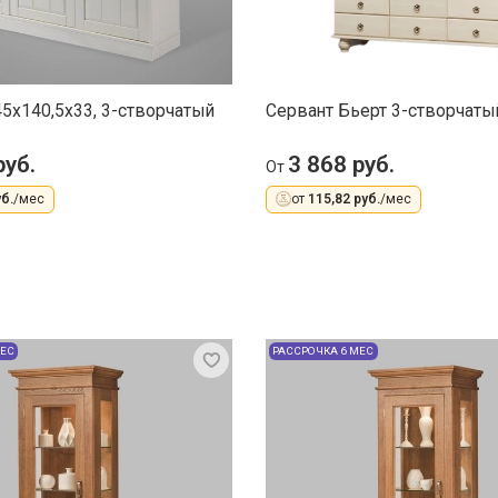
45x140,5x33, 3-створчатый
Сервант Бьерт 3-створчаты
руб.
3 868 руб.
От
б.
/мес
от
115,82 руб.
/мес
МЕС
РАССРОЧКА 6 МЕС