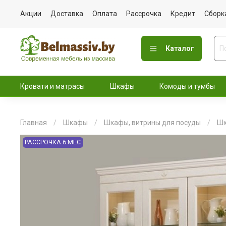
Акции
Доставка
Оплата
Рассрочка
Кредит
Сборк
Каталог
Кровати и матрасы
Шкафы
Комоды и тумбы
Главная
Шкафы
Шкафы, витрины для посуды
Шк
РАССРОЧКА 6 МЕС