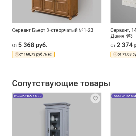
Сервант Бьерт 3-створчатый №1-23
Сервант, 1
Дания №3
5 368 руб.
2 374 
От
От
от
160,73 руб.
/мес
от
71,08 ру
Сопутствующие товары
РАССРОЧКА 6 МЕС
РАССРОЧКА 6 