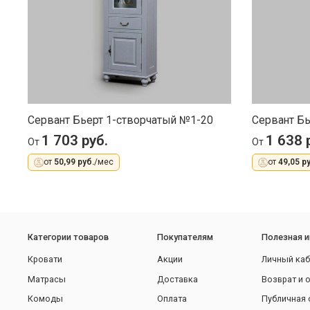
Сервант Бьерт 1-створчатый №1-20
Сервант Бь
1 703 руб.
1 638 
От
От
от
50,99 руб.
/мес
от
49,05 ру
Категории товаров
Покупателям
Полезная 
Кровати
Акции
Личный каб
Матрасы
Доставка
Возврат и 
Комоды
Оплата
Публичная 