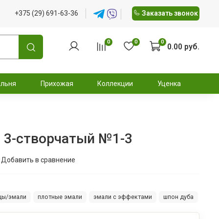
+375 (29) 691-63-36
Заказать звонок
0
0
0
0.00 руб.
альня
Прихожая
Коллекции
Уценка
т 3-створчатый №1-3
Добавить в сравнение
цы/эмали
плотные эмали
эмали с эффектами
шпон дуба