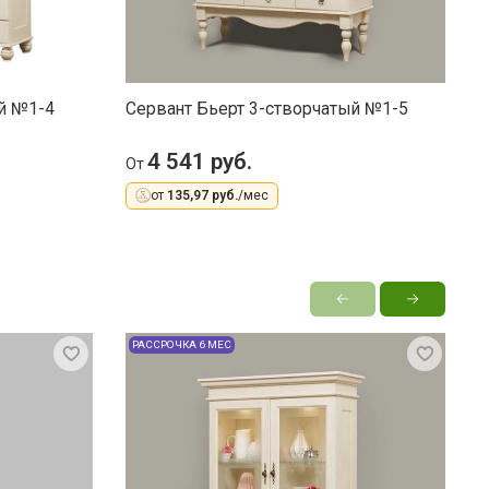
й №1-4
Сервант Бьерт 3-створчатый №1-5
С
4 541 руб.
От
О
от
135,97 руб.
/мес
РАССРОЧКА 6 МЕС