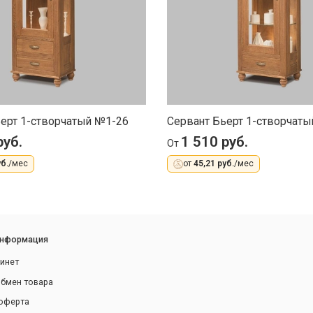
ерт 1-створчатый №1-26
Сервант Бьерт 1-створчат
руб.
1 510 руб.
От
б.
/мес
от
45,21 руб.
/мес
информация
инет
обмен товара
оферта