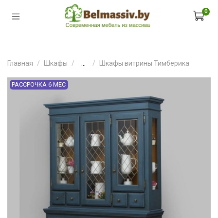
0
Главная
Шкафы
...
Шкафы витрины Тимберика
РАССРОЧКА 6 МЕС