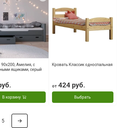
 90x200, Амелия, с
Кровать Классик односпальная
ными ящиками, серый
руб.
424 руб.
от
В корзину
Выбрать
5