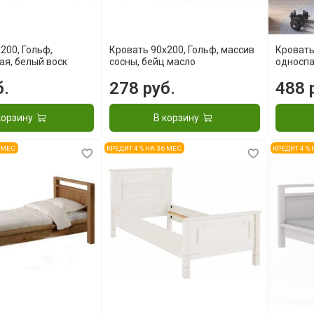
200, Гольф,
Кровать 90x200, Гольф, массив
Кровать
ая, белый воск
сосны, бейц масло
односпа
б.
278 руб.
488 
корзину
В корзину
6 МЕС
КРЕДИТ 4 % НА 36 МЕС
КРЕДИТ 4 %