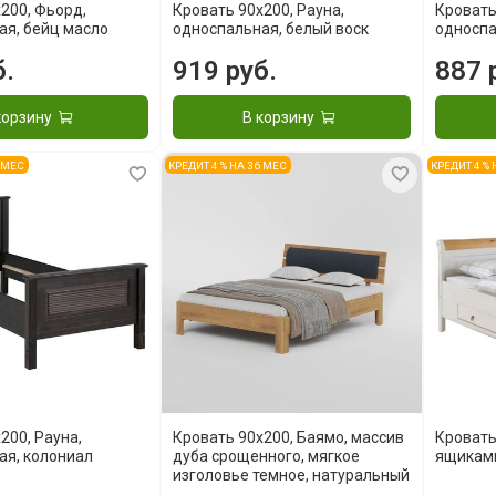
200, Фьорд,
Кровать 90x200, Рауна,
Кровать
ая, бейц масло
односпальная, белый воск
односпа
б.
919 руб.
887 
корзину
В корзину
6 МЕС
КРЕДИТ 4 % НА 36 МЕС
КРЕДИТ 4 %
200, Рауна,
Кровать 90x200, Баямо, массив
Кровать
ая, колониал
дуба срощенного, мягкое
ящиками
изголовье темное, натуральный