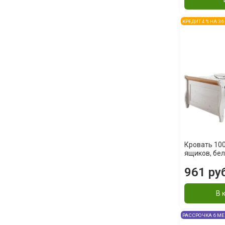
КРЕДИТ 4 % НА 3
Кровать 100
ящиков, бел
961 ру
В 
РАССРОЧКА 6 М