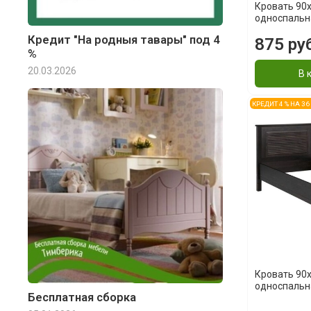
Кровать 90x
односпальн
Кредит "На родныя тавары" под 4
875 ру
%
20.03.2026
В 
КРЕДИТ 4 % НА 3
Кровать 90x
односпальн
Бесплатная сборка