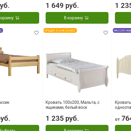
уб.
1 649 руб.
1 23
корзину
В корзину
ЕС
КРЕДИТ 4 % НА 36 МЕС
РАССРОЧКА
ассик
Кровать 100x200, Мальта, с
Кроват
ящиками, белый воск
односп
уб.
1 235 руб.
764
от
Выбрать
В корзину