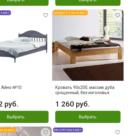
 6 МЕС
КРЕДИТ 4 % НА 36 МЕС
ь Айно №10
Кровать 90x200, массив дуба
срощенный, без изголовья
 руб.
1 260 руб.
Выбрать
Выбрать
 НА 36 МЕС
РАССРОЧКА 6 МЕС