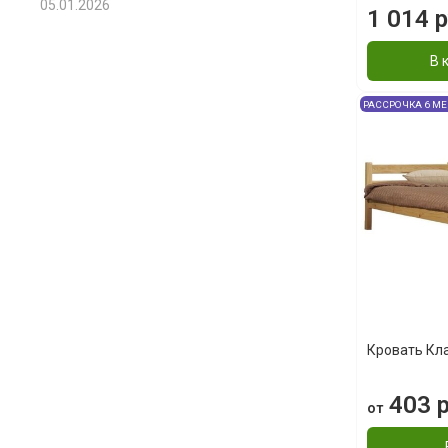
05.01.2026
1 014 р
В 
РАССРОЧКА 6 М
Кровать Кл
403 р
от