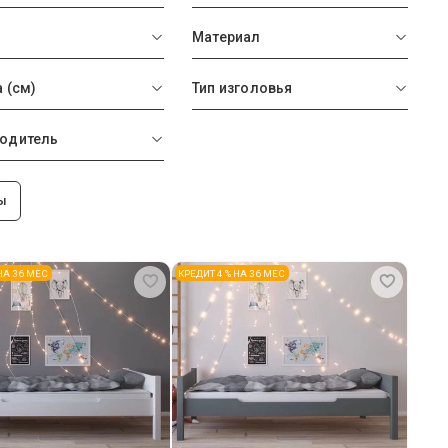
Материал
 (см)
Тип изголовья
одитель
ы
 НА 36 МЕС
КРЕДИТ 4 % НА 36 МЕС