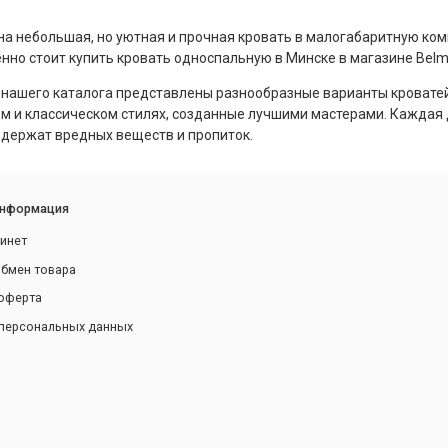
на небольшая, но уютная и прочная кровать в малогабаритную ком
нно стоит купить кровать односпальную в Минске в магазине Belma
 нашего каталога представлены разнообразные варианты кровате
м и классическом стилях, созданные лучшими мастерами. Каждая 
одержат вредных веществ и пропиток.
информация
инет
обмен товара
оферта
персональных данных