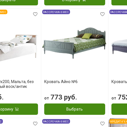
6 МЕС
РАССРОЧКА 6 МЕС
РАССРОЧКА
x200, Мальта, без
Кровать Айно №6
Кроват
ый воск/антик
б.
773 руб.
752
от
от
корзину
Выбрать
ЕС
РАССРОЧКА 6 МЕС
КРЕДИТ 4 %