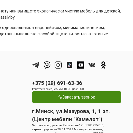
нату или вы ищете экологически чистую мебель для детской,
ssiv.by.
й односпальных в европейском, минималистическом,
деталь выполнена с особой тщательностью, а готовые
+375 (29) 691-63-36
Работаем ежедневно с 10.00 до 20.00
Заказать звонок
г.Минск, ул.Мазурова, 1, 1 эт.
(Центр мебели "Камелот")
Частное предприятие "Белмассив", УНП 193725756,
зарегистрировано 28.11.2023 Мингорисполкомом,