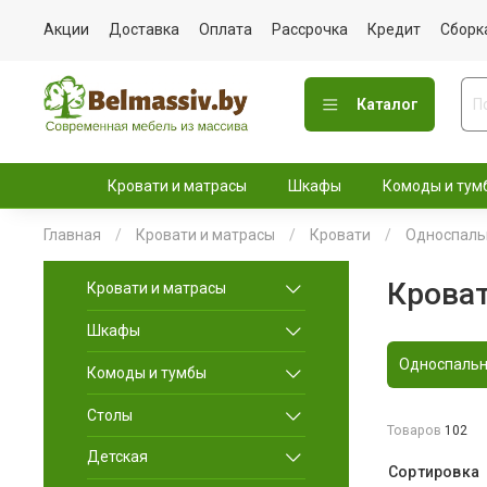
Акции
Доставка
Оплата
Рассрочка
Кредит
Сборк
Каталог
Кровати и матрасы
Шкафы
Комоды и тум
Главная
Кровати и матрасы
Кровати
Односпаль
Крова
Кровати и матрасы
Шкафы
Односпаль
Комоды и тумбы
Столы
Товаров
102
Детская
Сортировка