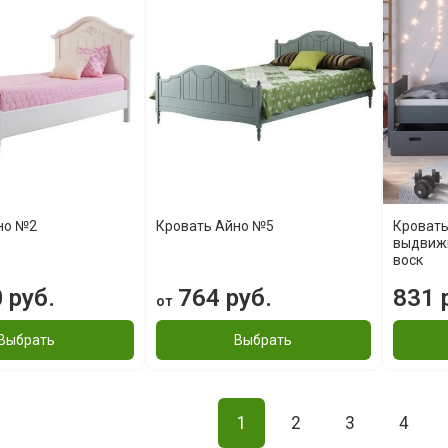
но №2
Кровать Айно №5
Кровать
выдвиж
воск
 руб.
764 руб.
831 
от
Выбрать
Выбрать
1
2
3
4