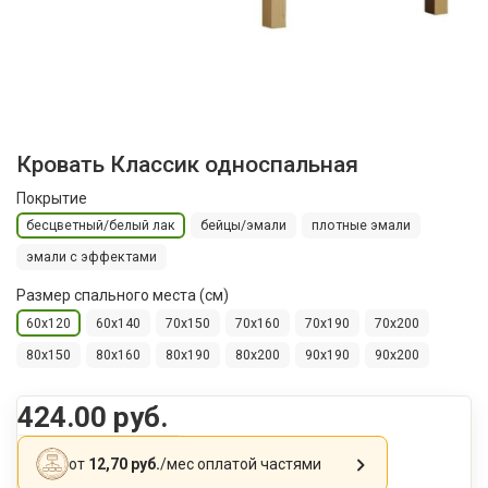
Кровать Классик односпальная
Покрытие
бесцветный/белый лак
бейцы/эмали
плотные эмали
эмали с эффектами
Размер спального места (см)
60x120
60x140
70x150
70x160
70x190
70x200
80x150
80x160
80x190
80x200
90x190
90x200
424.00 руб.
от
12,70 руб.
/мес
оплатой частями