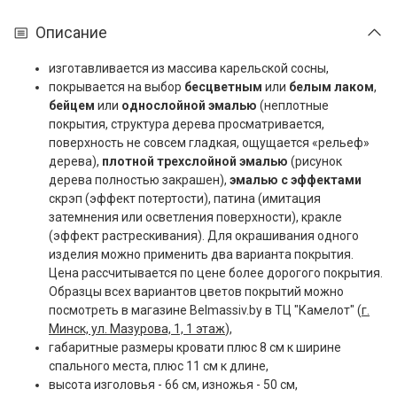
Описание
изготавливается из массива карельской сосны,
покрывается на выбор
бесцветным
или
белым лаком
,
бейцем
или
однослойной эмалью
(неплотные
покрытия, структура дерева просматривается,
поверхность не совсем гладкая, ощущается «рельеф»
дерева),
плотной трехслойной эмалью
(рисунок
дерева полностью закрашен),
эмалью с эффектами
скрэп (эффект потертости), патина (имитация
затемнения или осветления поверхности), кракле
(эффект растрескивания). Для окрашивания одного
изделия можно применить два варианта покрытия.
Цена рассчитывается по цене более дорогого покрытия.
Образцы всех вариантов цветов покрытий можно
посмотреть в магазине Belmassiv.by в ТЦ "Камелот" (
г.
Минск, ул. Мазурова, 1, 1 этаж
),
габаритные размеры кровати плюс 8 см к ширине
спального места, плюс 11 см к длине,
высота изголовья - 66 см, изножья - 50 см,