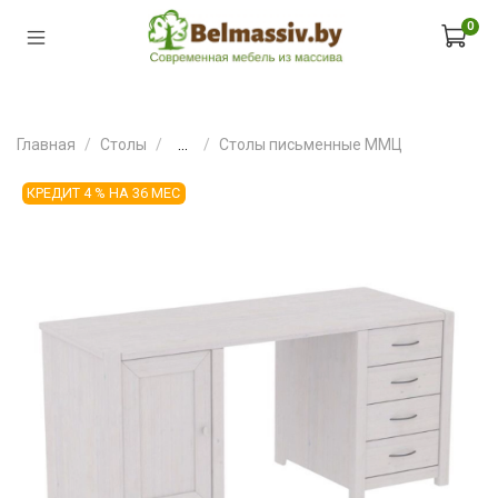
0
Главная
Столы
...
Столы письменные ММЦ
КРЕДИТ 4 % НА 36 МЕС