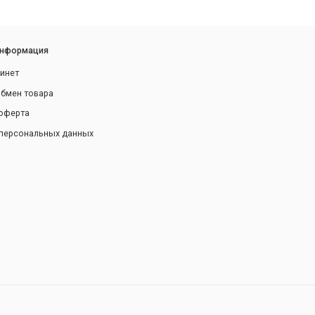
информация
инет
обмен товара
оферта
персональных данных