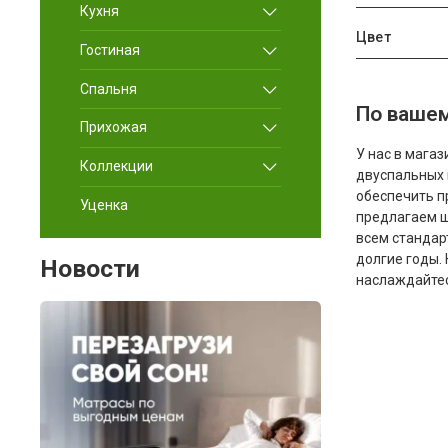
Кухня
Цвет
Гостиная
Спальня
По вашем
Прихожая
У нас в мага
Коллекции
двуспальных 
обеспечить п
Уценка
предлагаем ш
всем стандар
долгие годы.
Новости
наслаждайтес