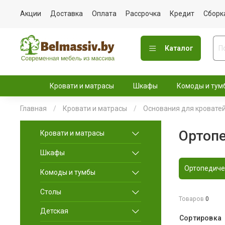
Акции
Доставка
Оплата
Рассрочка
Кредит
Сборк
Каталог
Кровати и матрасы
Шкафы
Комоды и тум
Главная
Кровати и матрасы
Основания для кровате
Ортопе
Кровати и матрасы
Шкафы
Ортопедиче
Комоды и тумбы
Столы
Товаров
0
Детская
Сортировка