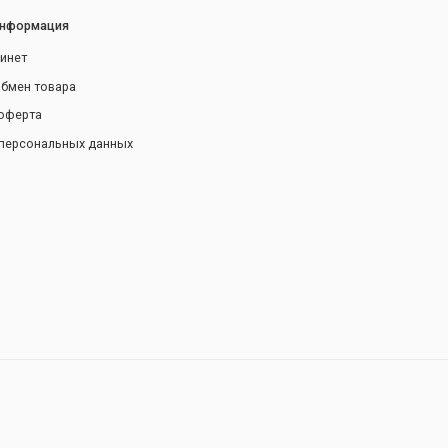
информация
инет
обмен товара
оферта
персональных данных