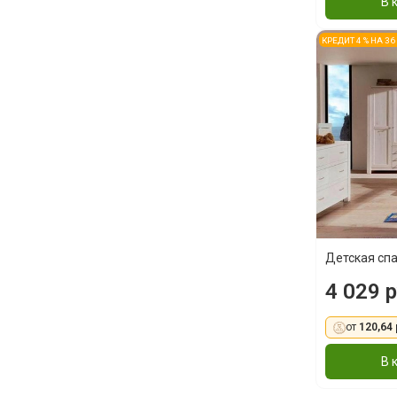
В 
КРЕДИТ 4 % НА 3
Детская сп
4 029 р
от
120,64 
В 