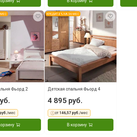
корзину
В корзину
6 МЕС
КРЕДИТ 4 % НА 36 МЕС
альня Фьорд 2
Детская спальня Фьорд 4
уб.
4 895 руб.
руб.
/мес
от
146,57 руб.
/мес
корзину
В корзину