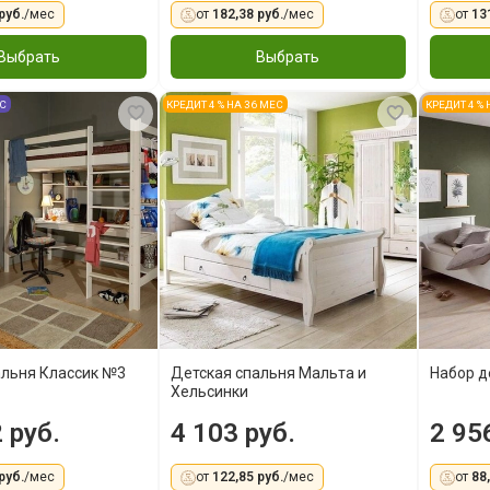
руб.
/мес
от
182,38 руб.
/мес
от
13
Выбрать
Выбрать
ЕС
КРЕДИТ 4 % НА 36 МЕС
КРЕДИТ 4 %
альня Классик №3
Детская спальня Мальта и
Набор д
Хельсинки
 руб.
4 103 руб.
2 95
руб.
/мес
от
122,85 руб.
/мес
от
88