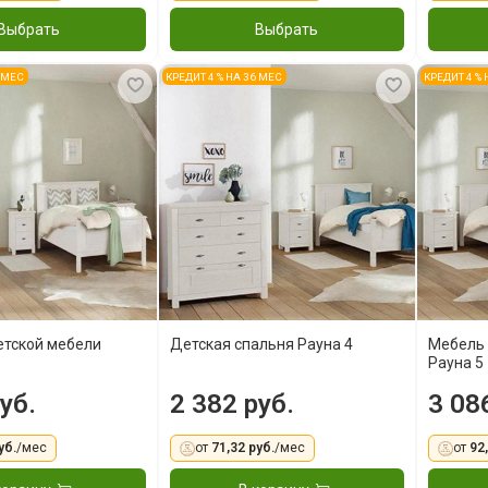
Выбрать
Выбрать
6 МЕС
КРЕДИТ 4 % НА 36 МЕС
КРЕДИТ 4 %
етской мебели
Детская спальня Рауна 4
Мебель 
Рауна 5
уб.
2 382 руб.
3 08
уб.
/мес
от
71,32 руб.
/мес
от
92