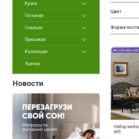
Кухня
Цвет
Гостиная
Форма пост
Спальня
Прихожая
РАССРОЧКА 6 М
Коллекции
Уценка
Новости
Набор мебе
№9