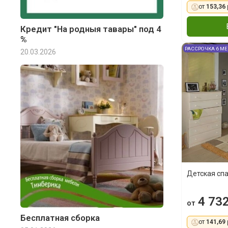
от
153,36 
Кредит "На родныя тавары" под 4
%
РАССРОЧКА 6 М
20.03.2026
Детская сп
4 732
от
Бесплатная сборка
от
141,69 