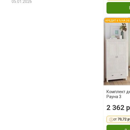
05.01.2026
КРЕДИТ 4 % НА 3
Комплект д
Рауна 3
2 362 р
от
70,72 р