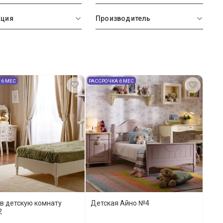
кция
Производитель
 6 МЕС
РАССРОЧКА 6 МЕС
в детскую комнату
Детская Айно №4
2