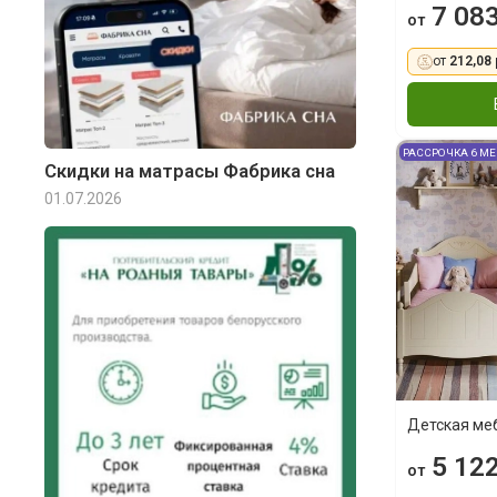
7 083
от
от
212,08 
РАССРОЧКА 6 М
Скидки на матрасы Фабрика сна
01.07.2026
Детская ме
5 122
от