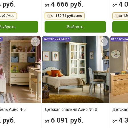
 руб.
4 666 руб.
4 0
от
от
руб.
/мес
от
139,71 руб.
/мес
от
12
Выбрать
Выбрать
ЕС
РАССРОЧКА 6 МЕС
РАССРОЧКА
бель Айно №5
Детская спальня Айно №10
Детская
 руб.
6 091 руб.
4 3
от
от