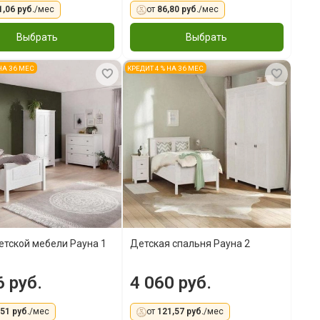
1,06 руб.
/мес
от
86,80 руб.
/мес
Выбрать
Выбрать
 НА 36 МЕС
КРЕДИТ 4 % НА 36 МЕС
етской мебели Рауна 1
Детская спальня Рауна 2
6 руб.
4 060 руб.
,51 руб.
/мес
от
121,57 руб.
/мес