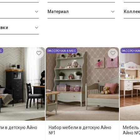
Материал
Колле
авки
ЕС
РАССРОЧКА 6 МЕС
РАССРОЧКА
ли в детскую Айно
Набор мебели в детскую Айно
Мебель 
№1
Айно №