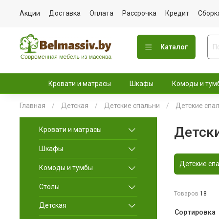
Акции
Доставка
Оплата
Рассрочка
Кредит
Сборк
Каталог
Кровати и матрасы
Шкафы
Комоды и тум
Главная
Детская
Детские спальни
Детские спа
Детски
Кровати и матрасы
Шкафы
Детские сп
Комоды и тумбы
Столы
Товаров
18
Детская
Сортировка