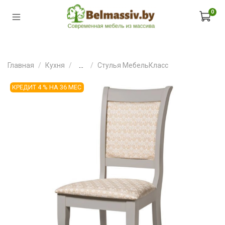
0
Главная
Кухня
...
Стулья МебельКласс
КРЕДИТ 4 % НА 36 МЕС