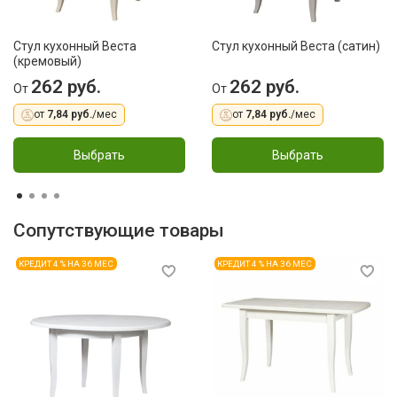
Стул кухонный Веста
Стул кухонный Веста (сатин)
(кремовый)
262 руб.
262 руб.
От
От
от
7,84 руб.
/мес
от
7,84 руб.
/мес
Выбрать
Выбрать
Сопутствующие товары
КРЕДИТ 4 % НА 36 МЕС
КРЕДИТ 4 % НА 36 МЕС