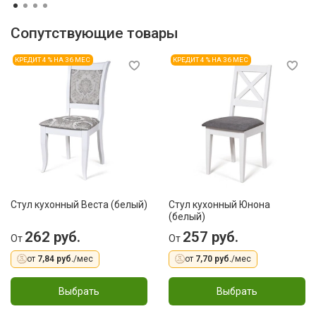
Сопутствующие товары
КРЕДИТ 4 % НА 36 МЕС
КРЕДИТ 4 % НА 36 МЕС
Стул кухонный Веста (белый)
Стул кухонный Юнона
(белый)
262 руб.
257 руб.
От
От
от
7,84 руб.
/мес
от
7,70 руб.
/мес
Выбрать
Выбрать