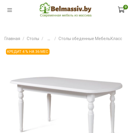
0
Главная
Столы
...
Столы обеденные МебельКласс
КРЕДИТ 4 % НА 36 МЕС