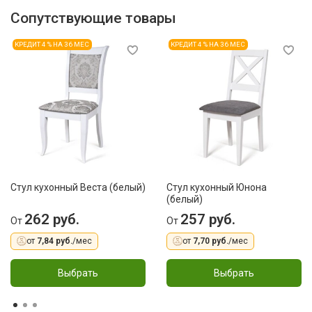
Сопутствующие товары
КРЕДИТ 4 % НА 36 МЕС
КРЕДИТ 4 % НА 36 МЕС
Стул кухонный Веста (белый)
Стул кухонный Юнона
(белый)
262 руб.
257 руб.
От
От
от
7,84 руб.
/мес
от
7,70 руб.
/мес
Выбрать
Выбрать