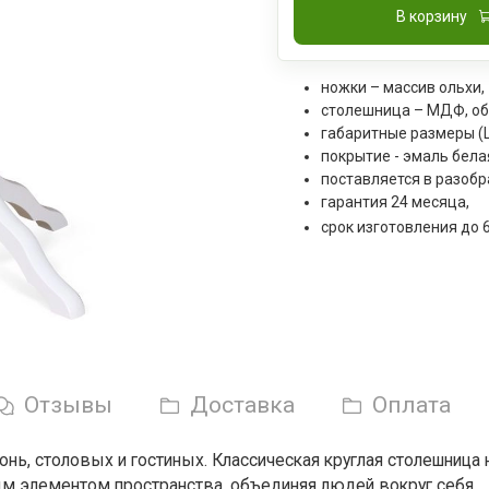
В корзину
ножки – массив ольхи,
столешница – МДФ, об
габаритные размеры (Ш
покрытие - эмаль бела
поставляется в разобр
гарантия 24 месяца,
срок изготовления до 
Отзывы
Доставка
Оплата
онь, столовых и гостиных. Классическая круглая столешниц
ым элементом пространства, объединяя людей вокруг себя.