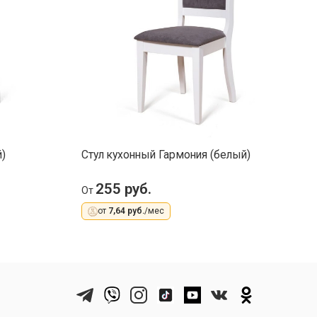
)
Стул кухонный Гармония (белый)
С
255 руб.
От
О
от
7,64 руб.
/мес