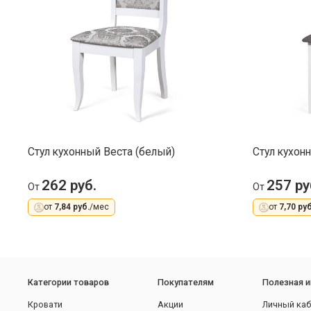
Стул кухонный Веста (белый)
Стул кухон
262 руб.
257 ру
От
От
от
7,84 руб.
/мес
от
7,70 руб
Категории товаров
Покупателям
Полезная 
Кровати
Акции
Личный каб