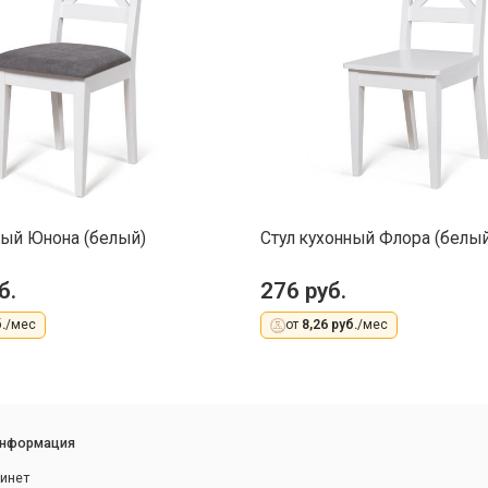
ный Юнона (белый)
Стул кухонный Флора (белый
б.
276 руб.
.
/мес
от
8,26 руб.
/мес
информация
инет