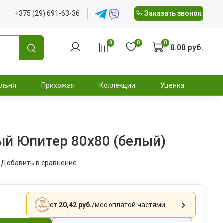
+375 (29) 691-63-36
Заказать звонок
0
0
0
0.00 руб.
альня
Прихожая
Коллекции
Уценка
ый Юпитер 80х80 (белый)
Добавить в сравнение
от
20,42 руб.
/мес
оплатой частями