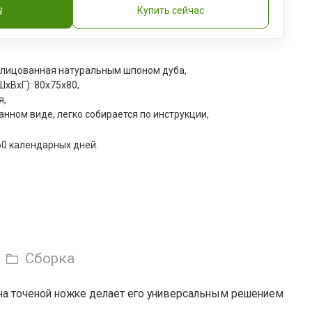
Купить сейчас
лицованная натуральным шпоном дуба,
xВxГ): 80х75x80,
я,
анном виде, легко собирается по инструкции,
60 календарных дней.
Сборка
а на точеной ножке делает его универсальным решением