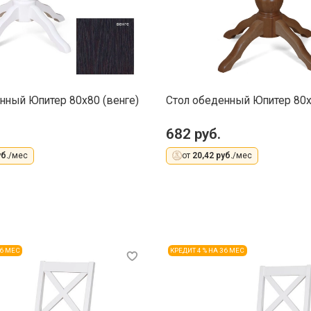
нный Юпитер 80х80 (венге)
Стол обеденный Юпитер 80х
682 руб.
б.
/мес
от
20,42 руб.
/мес
36 МЕС
КРЕДИТ 4 % НА 36 МЕС