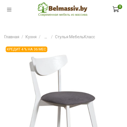
0
Главная
Кухня
...
Стулья МебельКласс
КРЕДИТ 4 % НА 36 МЕС