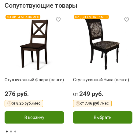
Сопутствующие товары
КРЕДИТ 4 % НА 36 МЕС
КРЕДИТ 4 % НА 36 МЕС
Стул кухонный Флора (венге)
Стул кухонный Ника (венге)
276 руб.
249 руб.
От
от
8,26 руб.
/мес
от
7,46 руб.
/мес
В корзину
Выбрать