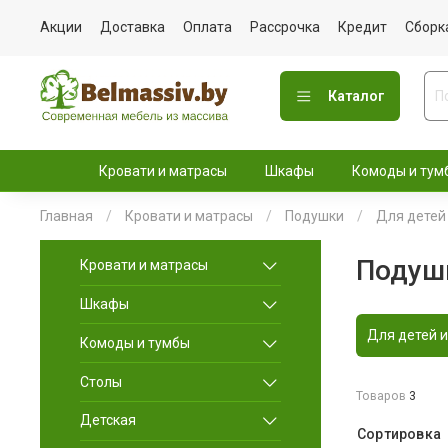
Акции
Доставка
Оплата
Рассрочка
Кредит
Сборк
Каталог
Кровати и матрасы
Шкафы
Комоды и тум
Главная
Кровати и матрасы
Подушки
Для детей
Подушк
Кровати и матрасы
Шкафы
Для детей и
Комоды и тумбы
Столы
Товаров
3
Детская
Сортировка