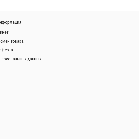
информация
инет
обмен товара
оферта
персональных данных