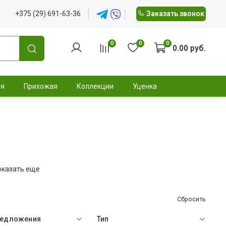
+375 (29) 691-63-36
Заказать звонок
0
0
0
0.00 руб.
ня
Прихожая
Коллекции
Уценка
оказать еще
Сбросить
редложения
Тип