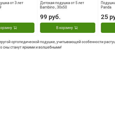
ушка от 3 лет
Детская подушка от 5 лет
Подушк
9
Bambino , 30x50
Panda
99 руб.
25 р
корзину
В корзину
упругой ортопедической подушке, учитывающей особенности растущ
его сны станут яркими и волшебными!