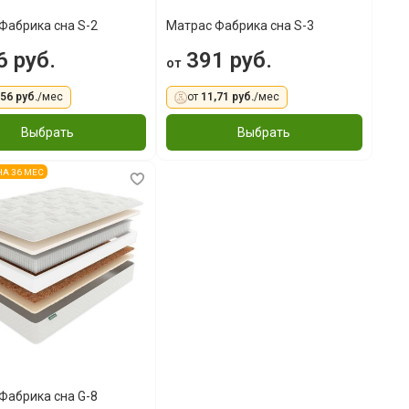
Фабрика сна S-2
Матрас Фабрика сна S-3
 руб.
391 руб.
от
,56 руб.
/мес
от
11,71 руб.
/мес
Выбрать
Выбрать
 НА 36 МЕС
Фабрика сна G-8