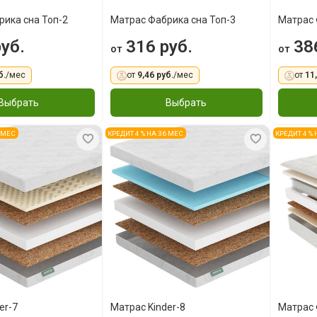
рика сна Топ-2
Матрас Фабрика сна Топ-3
Матрас 
уб.
316 руб.
386
от
от
б.
/мес
от
9,46 руб.
/мес
от
11
Выбрать
Выбрать
6 МЕС
КРЕДИТ 4 % НА 36 МЕС
КРЕДИТ 4 %
er-7
Матрас Kinder-8
Матрас 