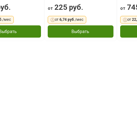
уб.
225 руб.
745
от
от
б.
/мес
от
6,74 руб.
/мес
от
22
Выбрать
Выбрать