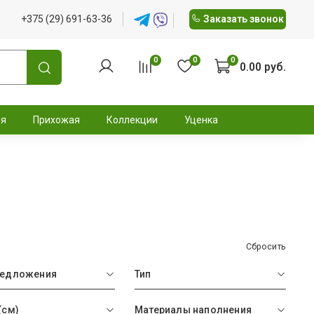
+375 (29) 691-63-36
Заказать звонок
0
0
0
0.00 руб.
ня
Прихожая
Коллекции
Уценка
Сбросить
редложения
Тип
(см)
Материалы наполнения