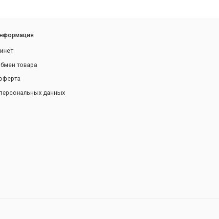
информация
инет
обмен товара
оферта
персональных данных