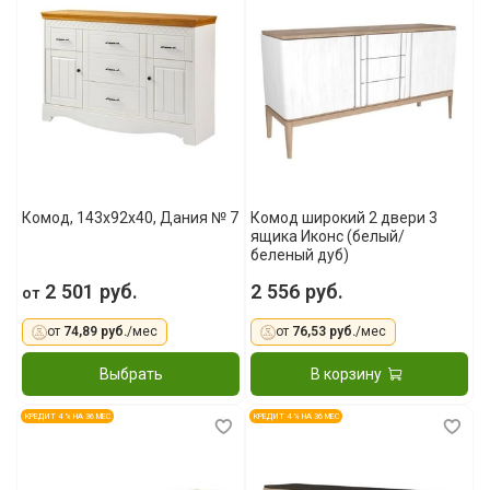
Комод, 143x92x40, Дания № 7
Комод широкий 2 двери 3
ящика Иконс (белый/
беленый дуб)
2 501 руб.
2 556 руб.
от
от
74,89 руб.
/мес
от
76,53 руб.
/мес
Выбрать
В корзину
КРЕДИТ 4 % НА 36 МЕС
КРЕДИТ 4 % НА 36 МЕС