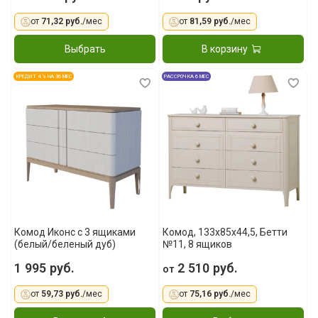
от
71,32 руб.
/мес
от
81,59 руб.
/мес
Выбрать
В корзину
КРЕДИТ 4 % НА 36 МЕС
РАССРОЧКА 6 МЕС
Комод Иконс с 3 ящиками
Комод, 133х85x44,5, Бетти
(белый/беленый дуб)
№11, 8 ящиков
1 995 руб.
2 510 руб.
от
от
59,73 руб.
/мес
от
75,16 руб.
/мес