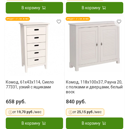
В корзину
В корзину
КРЕДИТ 4 % НА 36 МЕС
КРЕДИТ 4 % НА 36 МЕС
Комод, 61x43x114, Сиело
Комод, 118x100x37, Рауна 20,
77331, узкий с ящиками
с полками и дверцами, белый
воск
658 руб.
840 руб.
от
19,70 руб.
/мес
от
25,15 руб.
/мес
В корзину
В корзину