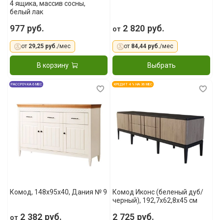
4 ящика, массив сосны,
белый лак
977 руб.
2 820 руб.
от
от
29,25 руб.
/мес
от
84,44 руб.
/мес
В корзину
Выбрать
РАССРОЧКА 6 МЕС
КРЕДИТ 4 % НА 36 МЕС
Комод, 148x95x40, Дания № 9
Комод Иконс (беленый дуб/
черный), 192,7x62,8x45 см
2 382 руб.
2 725 руб.
от