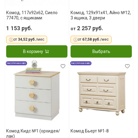
Комод, 117x92x62, Сиело
Комод, 129x91x41, Айно №12,
77470, с ящиками
3 ящика, 3 двери
1 153 руб.
2 257 руб.
от
от
34,52 руб.
/мес
от
67,58 руб.
/мес
В корзину
Выбрать
РАССРОЧКА 6 МЕС
РАССРОЧКА 6 МЕС
Комод Кидс №1 (орхидея/
Комод Бьерт №1-8
лак)