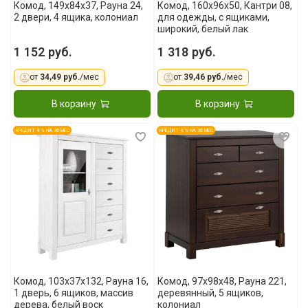
Комод, 149x84x37, Рауна 24,
Комод, 160х96х50, Кантри 08,
2 двери, 4 ящика, колониал
для одежды, с ящиками,
широкий, белый лак
1 152 руб.
1 318 руб.
от
34,49 руб.
/мес
от
39,46 руб.
/мес
В корзину
В корзину
КРЕДИТ 4 % НА 36 МЕС
КРЕДИТ 4 % НА 36 МЕС
Комод, 103x37x132, Рауна 16,
Комод, 97x98x48, Рауна 221,
1 дверь, 6 ящиков, массив
деревянный, 5 ящиков,
дерева, белый воск
колониал