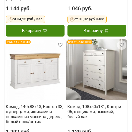
1 144 руб.
1 046 руб.
от
34,25 руб.
/мес
от
31,32 руб.
/мес
В корзину
В корзину
КРЕДИТ 4 % НА 36 МЕС
КРЕДИТ 4 % НА 36 МЕС
Комод, 140x88x43, Бостон 33,
Комод, 108х50х131, Кантри
с дверцами, ящиками и
06, с ящиками, высокий,
полками, из массива дерева,
белый лак
белый воск/антик
1 202 руб.
1 129 руб.