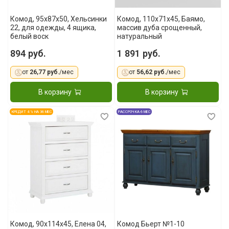
Комод, 95x87x50, Хельсинки
Комод, 110x71x45, Баямо,
22, для одежды, 4 ящика,
массив дуба срощенный,
белый воск
натуральный
894 руб.
1 891 руб.
от
26,77 руб.
/мес
от
56,62 руб.
/мес
В корзину
В корзину
КРЕДИТ 4 % НА 36 МЕС
РАССРОЧКА 6 МЕС
Комод, 90x114x45, Елена 04,
Комод Бьерт №1-10