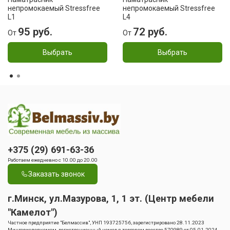
непромокаемый Stressfree
непромокаемый Stressfree
L1
L4
95 руб.
72 руб.
От
От
Выбрать
Выбрать
+375 (29) 691-63-36
Работаем ежедневно с 10.00 до 20.00
Заказать звонок
г.Минск, ул.Мазурова, 1, 1 эт. (Центр мебели
"Камелот")
Частное предприятие "Белмассив", УНП 193725756, зарегистрировано 28.11.2023
Мингорисполкомом, регистрационный номер в торговом реестре 570989 от 05.01.2024