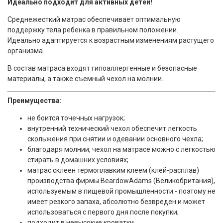
Идеально подходит для активных детей!
Среднежесткий матрас обеспечивает оптимальную
поддержку тела ребенка в правильном положении.
Идеально адаптируется к возрастным изменениям растущего
организма.
В состав матраса входят гипоаллергенные и безопасные
материалы, а также съемный чехол на молнии.
Преимущества:
не боится точечных нагрузок;
внутренний технический чехол обеспечит легкость
скольжения при снятии и одевании основного чехла;
благодаря молнии, чехол на матрасе можно с легкостью
стирать в домашних условиях;
матрас склеен термоплавким клеем (клей-расплав)
производства фирмы BeardowAdams (Великобритания),
используемым в пищевой промышленности - поэтому не
имеет резкого запаха, абсолютно безвреден и может
использоваться с первого дня после покупки;
подходит в невысокие кроватки.