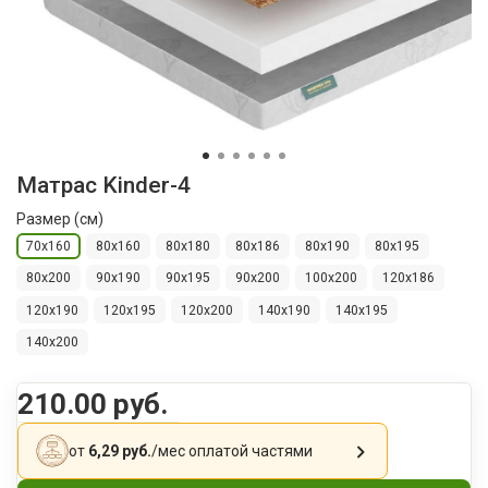
Матрас Kinder-4
Размер (см)
70х160
80х160
80х180
80х186
80х190
80х195
80х200
90х190
90х195
90х200
100x200
120х186
120х190
120х195
120х200
140х190
140х195
140х200
210.00 руб.
от
6,29 руб.
/мес
оплатой частями