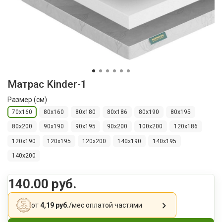
Матрас Kinder-1
Размер (см)
70х160
80х160
80х180
80х186
80х190
80х195
80х200
90х190
90х195
90х200
100x200
120х186
120х190
120х195
120х200
140х190
140х195
140х200
140.00 руб.
от
4,19 руб.
/мес
оплатой частями