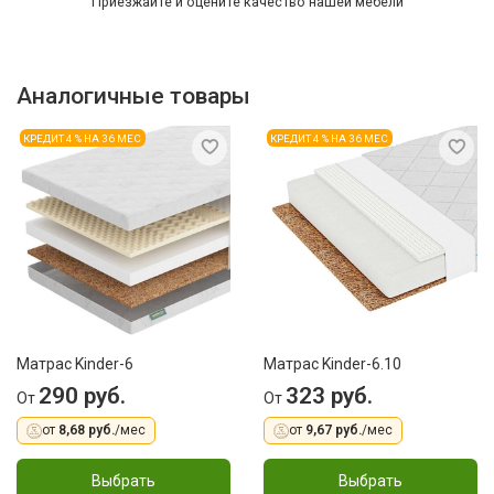
Приезжайте и оцените качество нашей мебели
Аналогичные товары
КРЕДИТ 4 % НА 36 МЕС
КРЕДИТ 4 % НА 36 МЕС
Матрас Kinder-6
Матрас Kinder-6.10
290 руб.
323 руб.
От
От
от
8,68 руб.
/мес
от
9,67 руб.
/мес
Выбрать
Выбрать