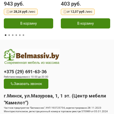
943 руб.
403 руб.
от
28,24 руб.
/мес
от
12,07 руб.
/мес
В корзину
В корзину
+375 (29) 691-63-36
Работаем ежедневно с 10.00 до 20.00
Заказать звонок
г.Минск, ул.Мазурова, 1, 1 эт. (Центр мебели
"Камелот")
Частное предприятие "Белмассив", УНП 193725756, зарегистрировано 28.11.2023
Мингорисполкомом, регистрационный номер в торговом реестре 570989 от 05.01.2024