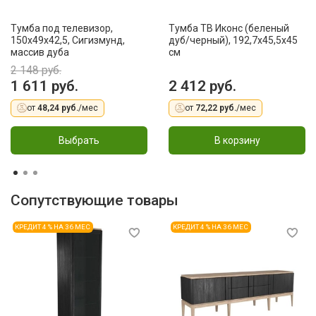
Тумба под телевизор,
Тумба ТВ Иконс (беленый
150x49x42,5, Сигизмунд,
дуб/черный), 192,7x45,5x45
массив дуба
см
2 148 руб.
1 611 руб.
2 412 руб.
от
48,24 руб.
/мес
от
72,22 руб.
/мес
Выбрать
В корзину
Сопутствующие товары
КРЕДИТ 4 % НА 36 МЕС
КРЕДИТ 4 % НА 36 МЕС