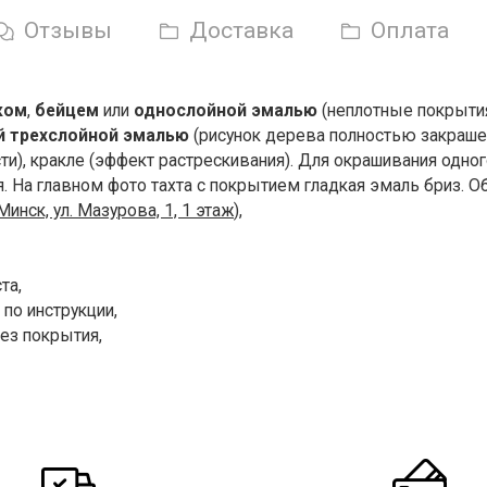
Отзывы
Доставка
Оплата
ком
,
бейцем
или
однослойной эмалью
(неплотные покрытия
й трехслойной эмалью
(рисунок дерева полностью закраше
сти), кракле (эффект растрескивания). Для окрашивания одн
я. На главном фото тахта с покрытием гладкая эмаль бриз.
 Минск, ул. Мазурова, 1, 1 этаж
),
та,
по инструкции,
ез покрытия,