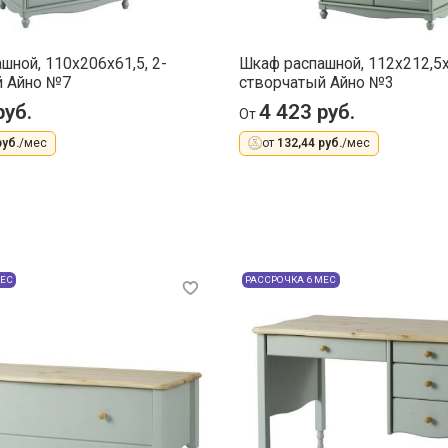
шной, 110x206x61,5, 2-
Шкаф распашной, 112x212,5x
й Айно №7
створчатый Айно №3
руб.
4 423 руб.
От
руб.
/мес
от
132,44 руб.
/мес
МЕС
РАССРОЧКА 6 МЕС