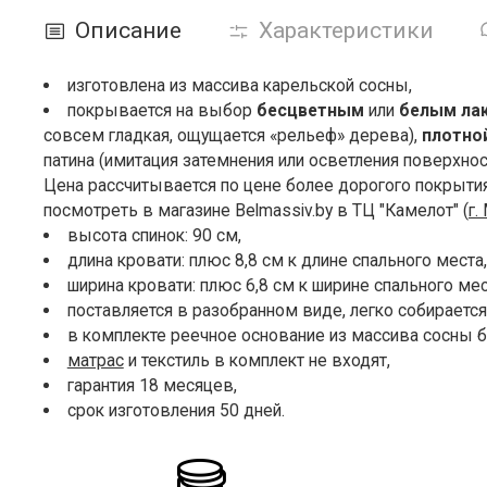
Описание
Характеристики
изготовлена из массива карельской сосны,
покрывается на выбор
бесцветным
или
белым ла
совсем гладкая, ощущается «рельеф» дерева),
плотно
патина (имитация затемнения или осветления поверхно
Цена рассчитывается по цене более дорогого покрыти
посмотреть в магазине Belmassiv.by в ТЦ "Камелот" (
г.
высота спинок: 90 см,
длина кровати: плюс 8,8 см к длине спального места,
ширина кровати: плюс 6,8 см к ширине спального мес
поставляется в разобранном виде, легко собирается 
в комплекте реечное основание из массива сосны б
матрас
и текстиль в комплект не входят,
гарантия 18 месяцев,
срок изготовления 50 дней.