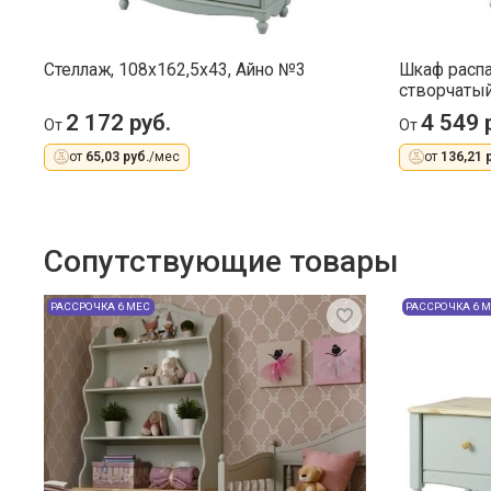
Стеллаж, 108x162,5x43, Айно №3
Шкаф распа
створчаты
2 172 руб.
4 549 
От
От
от
65,03 руб.
/мес
от
136,21 
Сопутствующие товары
РАССРОЧКА 6 МЕС
РАССРОЧКА 6 