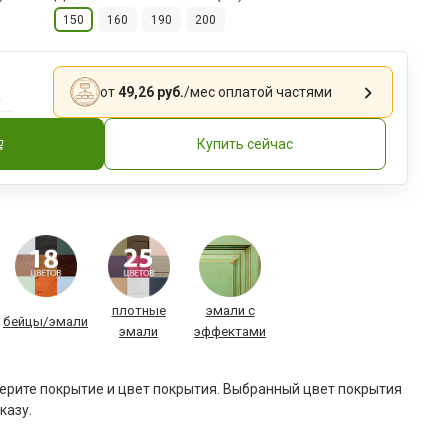
150
160
190
200
.
от
49,26 руб.
/мес
оплатой частями
Купить сейчас
плотные
эмали с
бейцы/эмали
эмали
эффектами
рите покрытие и цвет покрытия. Выбранный цвет покрытия
казу.