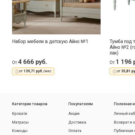
Набор мебели в детскую Айно №1
Тумба под 
Айно №2 (г
лак)
4 666 руб.
1 196 
От
От
от
139,71 руб.
/мес
от
35,81 ру
Категории товаров
Покупателям
Полезная 
Кровати
Акции
Личный каб
Матрасы
Доставка
Возврат и 
Комоды
Оплата
Публичная 