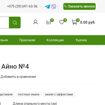
+375 (29) 691-63-36
Заказать звонок
0
0
0
0.00 руб.
альня
Прихожая
Коллекции
Уценка
а Айно №4
Добавить в сравнение
цы/эмали
плотные эмали
эмали с эффектами
)
Длина спального места (см)