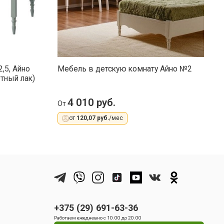
,5, Айно
Мебель в детскую комнату Айно №2
К
тный лак)
4 010 руб.
От
О
от
120,07 руб.
/мес
+375 (29) 691-63-36
Работаем ежедневно с 10.00 до 20.00