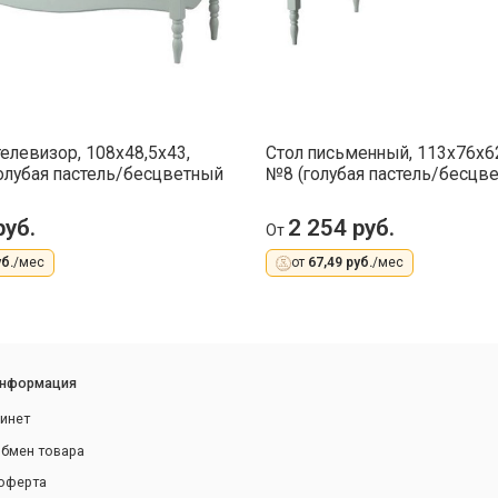
телевизор, 108x48,5x43,
Стол письменный, 113x76x62
олубая пастель/бесцветный
№8 (голубая пастель/бесцве
руб.
2 254 руб.
От
б.
/мес
от
67,49 руб.
/мес
информация
инет
обмен товара
оферта