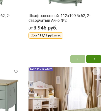
62, 2-
Шкаф распашной, 112x199,5x62, 2-
К
створчатый Айно №2
с
3 945 руб.
От
О
от
118,12 руб.
/мес
РАССРОЧКА 6 МЕС