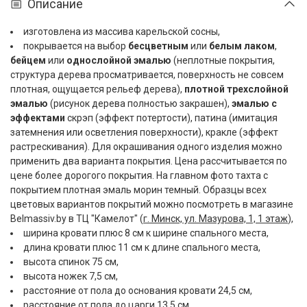
Описание
изготовлена из массива карельской сосны,
покрывается на выбор
бесцветным
или
белым лаком
,
бейцем
или
однослойной эмалью
(неплотные покрытия,
структура дерева просматривается, поверхность не совсем
плотная, ощущается рельеф дерева),
плотной трехслойной
эмалью
(рисунок дерева полностью закрашен),
эмалью с
эффектами
скрэп (эффект потертости), патина (имитация
затемнения или осветления поверхности), кракле (эффект
растрескивания). Для окрашивания одного изделия можно
применить два варианта покрытия. Цена рассчитывается по
цене более дорогого покрытия. На главном фото тахта с
покрытием плотная эмаль морин темный. Образцы всех
цветовых вариантов покрытий можно посмотреть в магазине
Belmassiv.by в ТЦ "Камелот" (
г. Минск, ул. Мазурова, 1, 1 этаж
),
ширина кровати плюс 8 см к ширине спального места,
длина кровати плюс 11 см к длине спального места,
высота спинок 75 см,
высота ножек 7,5 см,
расстояние от пола до основания кровати 24,5 см,
расстояние от пола до царги 13,5 см,