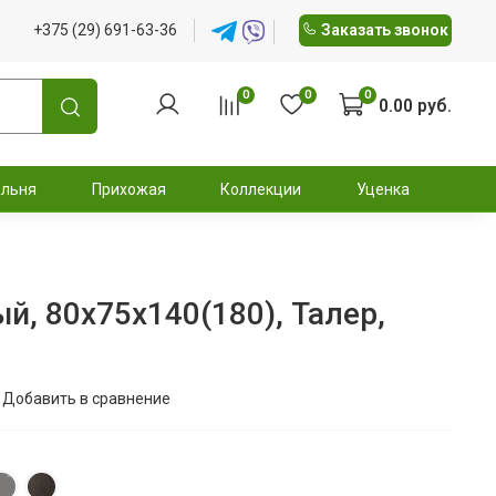
+375 (29) 691-63-36
Заказать звонок
0
0
0
0.00 руб.
альня
Прихожая
Коллекции
Уценка
й, 80х75х140(180), Талер,
Добавить в сравнение