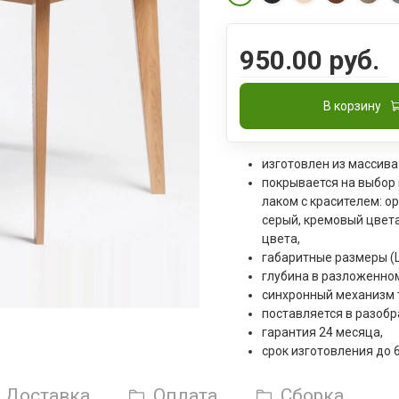
950.00 руб.
В корзину
изготовлен из массива
покрывается на выбор
лаком с красителем: ор
серый, кремовый цвет
цвета,
габаритные размеры (Ш
глубина в разложенном
синхронный механизм 
поставляется в разобр
гарантия 24 месяца,
срок изготовления до 
Доставка
Оплата
Сборка