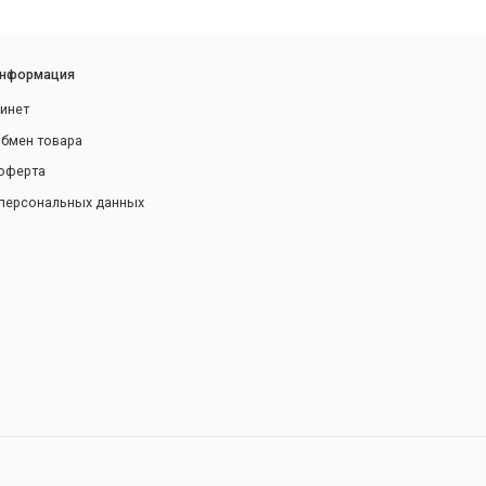
информация
инет
обмен товара
оферта
персональных данных