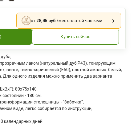
от
28,45 руб.
/мес
оплатой частями
Купить сейчас
 дуба,
 прозрачным лаком (натуральный дуб Р43), тонирующим
ех, венге, темно-коричневый (Е50), плотной эмалью: белый,
а. Для одного изделия можно применить два варианта
xВxГ): 80х75х140,
 состоянии - 180 см,
трансформации столешницы - "бабочка",
анном виде, легко собирается по инструкции,
60 календарных дней.