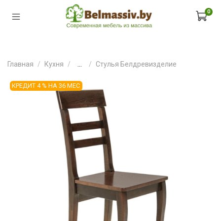
0
Главная
Кухня
...
Стулья Белдревизделие
КРЕДИТ 4 % НА 36 МЕС