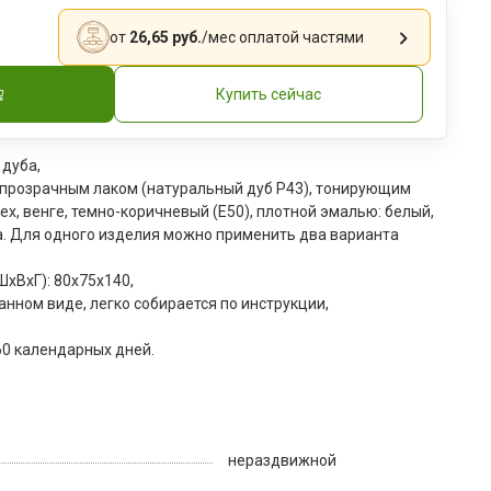
от
26,65 руб.
/мес
оплатой частями
Купить сейчас
 дуба,
 прозрачным лаком (натуральный дуб Р43), тонирующим
ех, венге, темно-коричневый (Е50), плотной эмалью: белый,
а. Для одного изделия можно применить два варианта
xВxГ): 80х75х140,
анном виде, легко собирается по инструкции,
60 календарных дней.
нераздвижной