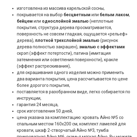
изготовлена из массива карельской сосны,
покрывается на выбор
бесцветным
или
белым лаком
,
бейцем
или
однослойной эмалью
(неплотные
покрытия, структура дерева просматривается,
поверхность не совсем гладкая, ощущается «рельеф»
дерева),
плотной трехслойной эмалью
(рисунок
дерева полностью закрашен),
эмалью с эффектами
скрэп (эффект потертости), патина (имитация
затемнения или осветления поверхности), кракле
(эффект растрескивания),
для окрашивания одного изделия можно применить
два варианта покрытия, цена рассчитывается по цене
более дорогого покрытия,
поставляется в разобранном виде, легко собирается по
инструкции,
гарантия 24 месяца,
срок изготовления 50 дней,
цена указана за комплектацию: кровать Айно №5 со
спальным местом 160x200 см, комплект ламелей для
кровати, шкаф 2-створчатый Айно №3, тумба
прикроватная Айно №6, скамья мягкая Айно. Вы можете