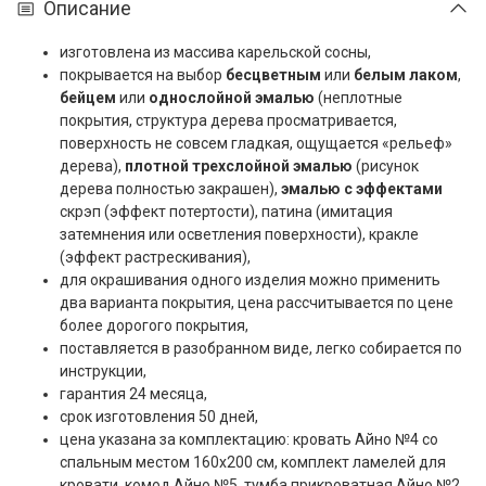
Описание
изготовлена из массива карельской сосны,
покрывается на выбор
бесцветным
или
белым лаком
,
бейцем
или
однослойной эмалью
(неплотные
покрытия, структура дерева просматривается,
поверхность не совсем гладкая, ощущается «рельеф»
дерева),
плотной трехслойной эмалью
(рисунок
дерева полностью закрашен),
эмалью с эффектами
скрэп (эффект потертости), патина (имитация
затемнения или осветления поверхности), кракле
(эффект растрескивания),
для окрашивания одного изделия можно применить
два варианта покрытия, цена рассчитывается по цене
более дорогого покрытия,
поставляется в разобранном виде, легко собирается по
инструкции,
гарантия 24 месяца,
срок изготовления 50 дней,
цена указана за комплектацию: кровать Айно №4 со
спальным местом 160x200 см, комплект ламелей для
кровати, комод Айно №5, тумба прикроватная Айно №2,