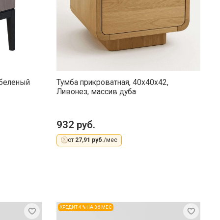
(беленый
Тумба прикроватная, 40x40x42,
Т
Ливонез, массив дуба
С
д
7
932 руб.
5
от
27,91 руб.
/мес
КРЕДИТ 4 % НА 36 МЕС