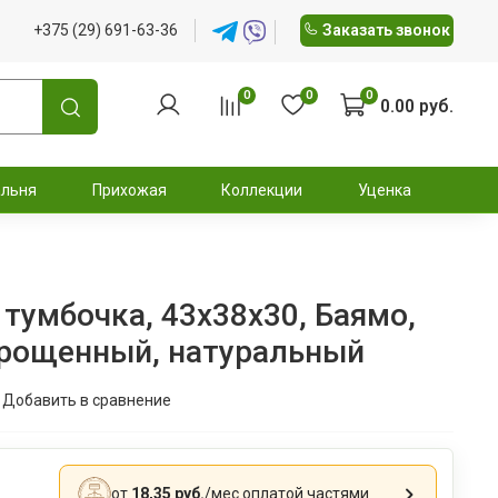
+375 (29) 691-63-36
Заказать звонок
0
0
0
0.00 руб.
альня
Прихожая
Коллекции
Уценка
тумбочка, 43х38х30, Баямо,
срощенный, натуральный
Добавить в сравнение
от
18,35 руб.
/мес
оплатой частями