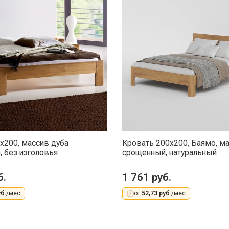
x200, массив дуба
Кровать 200x200, Баямо, м
 без изголовья
срощенный, натуральный
б.
1 761 руб.
б.
/мес
от
52,73 руб.
/мес