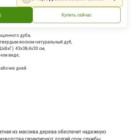
Купить сейчас
ощенного дуба,
 твердым воском
натуральный дуб
,
xВxГ): 43х38,4х30 см,
ном виде,
рабочих дней.
ватная из массива дерева обеспечит надежную
изводства гарантируют долгий срок службы.