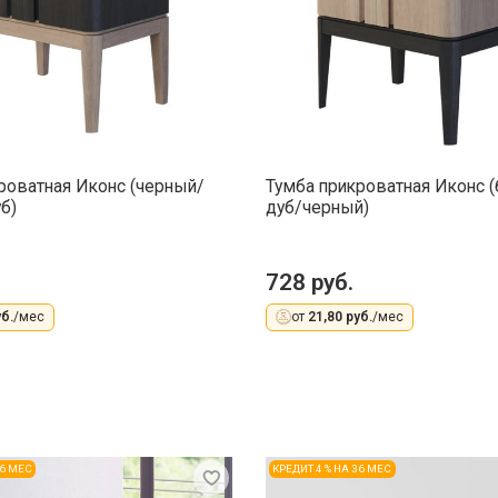
роватная Иконс (черный/
Тумба прикроватная Иконс 
б)
дуб/черный)
728 руб.
б.
/мес
от
21,80 руб.
/мес
36 МЕС
КРЕДИТ 4 % НА 36 МЕС