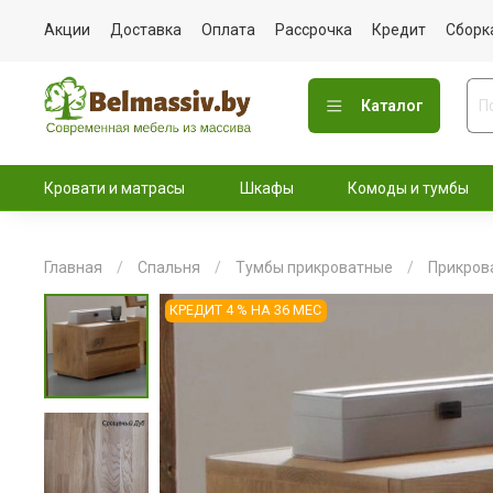
Акции
Доставка
Оплата
Рассрочка
Кредит
Сборк
Каталог
Кровати и матрасы
Шкафы
Комоды и тумбы
Главная
Спальня
Тумбы прикроватные
Прикров
КРЕДИТ 4 % НА 36 МЕС