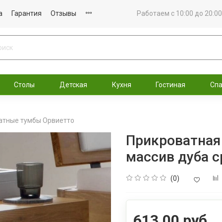
а
Гарантия
Отзывы
Работаем с 10:00 до 20:00
Столы
Детская
Кухня
Гостиная
Сп
атные тумбы Орвиетто
Прикроватная 
массив дуба 
(0)
613.00 руб.