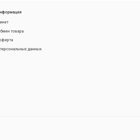
информация
инет
обмен товара
оферта
персональных данных