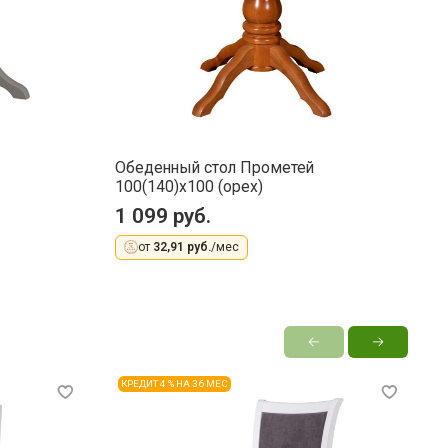
Обеденный стол Прометей
О
100(140)x100 (орех)
1
1 099 руб.
1
от
32,91 руб.
/мес
КРЕДИТ 4 % НА 36 МЕС