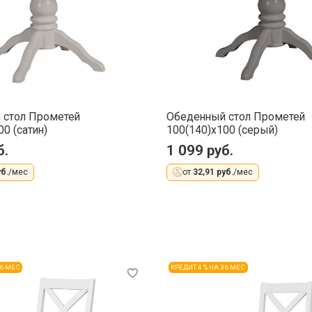
 стол Прометей
Обеденный стол Прометей
0 (сатин)
100(140)x100 (серый)
б.
1 099 руб.
б.
/мес
от
32,91 руб.
/мес
36 МЕС
КРЕДИТ 4 % НА 36 МЕС