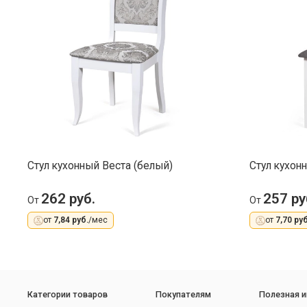
Стул кухонный Веста (белый)
Стул кухон
262 руб.
257 ру
От
От
от
7,84 руб.
/мес
от
7,70 руб
Категории товаров
Покупателям
Полезная 