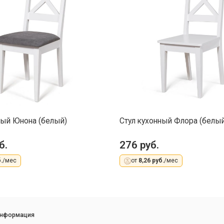
ный Юнона (белый)
Стул кухонный Флора (белый
б.
276 руб.
.
/мес
от
8,26 руб.
/мес
информация