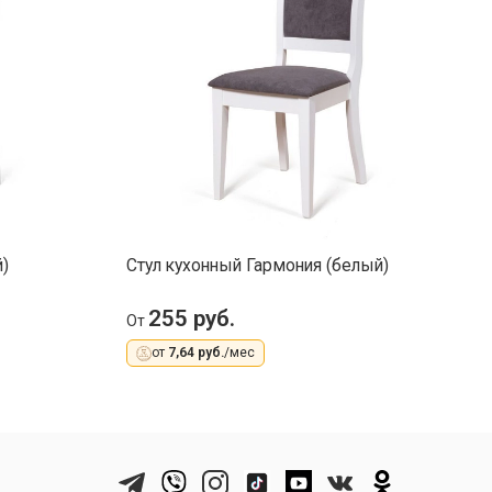
)
Стул кухонный Гармония (белый)
С
255 руб.
От
О
от
7,64 руб.
/мес