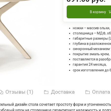
В корзину
ножки – массив ольхи,
столешница – МДФ, об
габаритные размеры (Ш
глубина в разложенном
синхронный механизм 
покрытие эмаль крем,
поставляется в разобр
гарантия 24 месяца,
срок изготовления до 
Отзывы (1)
Доставка
Оплата
тильный дизайн стола сочетает простоту форм и утонченност
дубовый шпон на столешнице гарантируют надежность и долг