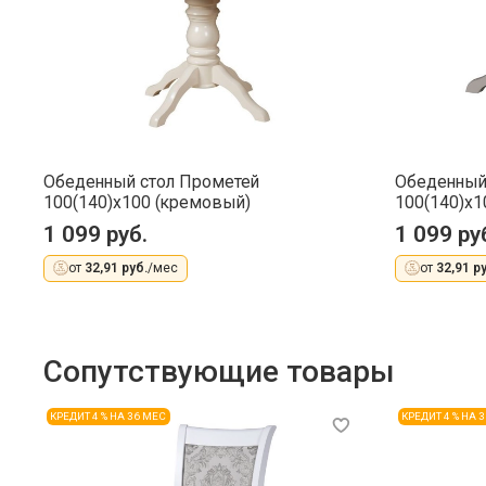
Обеденный стол Прометей
Обеденный
100(140)x100 (кремовый)
100(140)x10
1 099 руб.
1 099 ру
от
32,91 руб.
/мес
от
32,91 ру
Сопутствующие товары
КРЕДИТ 4 % НА 36 МЕС
КРЕДИТ 4 % НА 