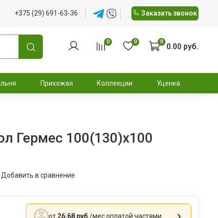
+375 (29) 691-63-36
Заказать звонок
0
0
0
0.00 руб.
альня
Прихожая
Коллекции
Уценка
ол Гермес 100(130)x100
Добавить в сравнение
от
26,68 руб.
/мес
оплатой частями