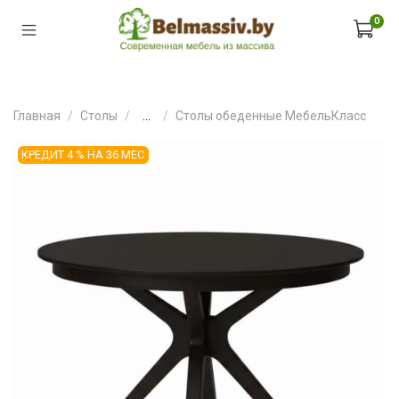
0
Главная
Столы
...
Столы обеденные МебельКласс
КРЕДИТ 4 % НА 36 МЕС