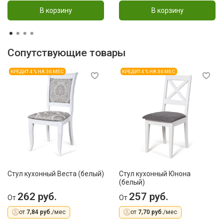
В корзину
В корзину
Сопутствующие товары
КРЕДИТ 4 % НА 36 МЕС
КРЕДИТ 4 % НА 36 МЕС
Стул кухонный Веста (белый)
Стул кухонный Юнона
(белый)
262 руб.
257 руб.
От
От
от
7,84 руб.
/мес
от
7,70 руб.
/мес