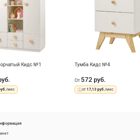
ворчатый Кидс №1
Тумба Кидс №4
руб.
572 руб.
От
руб.
/мес
от
17,13 руб.
/мес
информация
инет