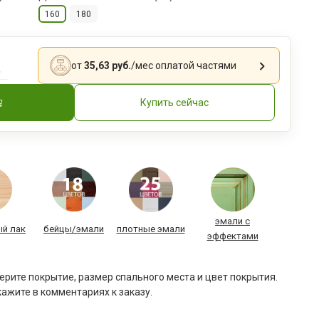
160
180
.
от
35,63 руб.
/мес
оплатой частями
Купить сейчас
эмали с
й лак
бейцы/эмали
плотные эмали
эффектами
рите покрытие, размер спального места и цвет покрытия.
ажите в комментариях к заказу.