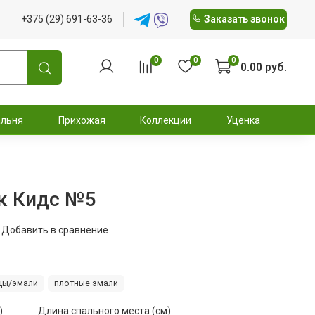
+375 (29) 691-63-36
Заказать звонок
0
0
0
0.00 руб.
альня
Прихожая
Коллекции
Уценка
к Кидс №5
Добавить в сравнение
цы/эмали
плотные эмали
)
Длина спального места (см)