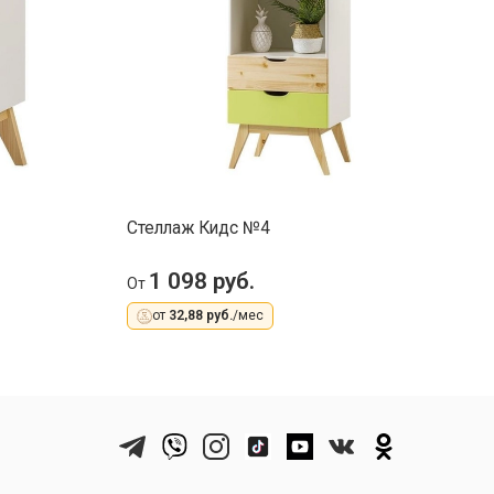
Стеллаж Кидс №4
П
1 098 руб.
От
О
от
32,88 руб.
/мес