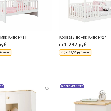
омик Кидс №11
Кровать домик Кидс №24
руб.
1 287 руб.
От
б.
/мес
от
38,54 руб.
/мес
МЕС
РАССРОЧКА 6 МЕС