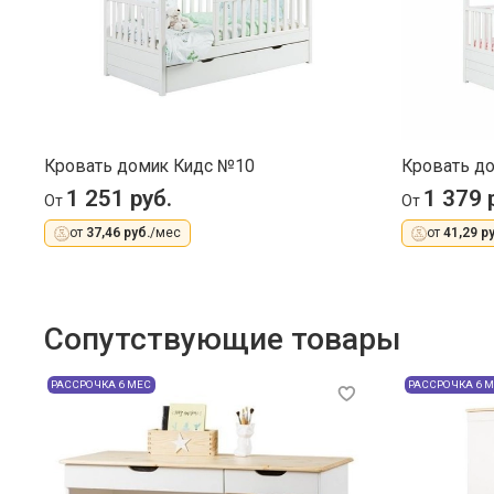
Кровать домик Кидс №10
Кровать д
1 251 руб.
1 379 
От
От
от
37,46 руб.
/мес
от
41,29 ру
Сопутствующие товары
РАССРОЧКА 6 МЕС
РАССРОЧКА 6 