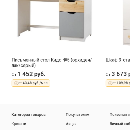
Письменный стол Кидс №5 (орхидея/
Шкаф 3-ст
лак/серый)
1 452 руб.
3 673 
От
От
от
43,48 руб.
/мес
от
109,98 
Категории товаров
Покупателям
Полезная 
Кровати
Акции
Личный каб