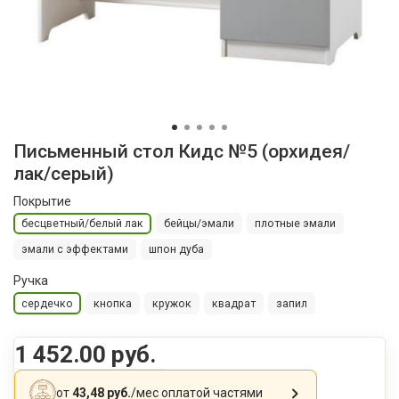
Письменный стол Кидс №5 (орхидея/
лак/серый)
Покрытие
бесцветный/белый лак
бейцы/эмали
плотные эмали
эмали с эффектами
шпон дуба
Ручка
сердечко
кнопка
кружок
квадрат
запил
1 452.00 руб.
от
43,48 руб.
/мес
оплатой частями