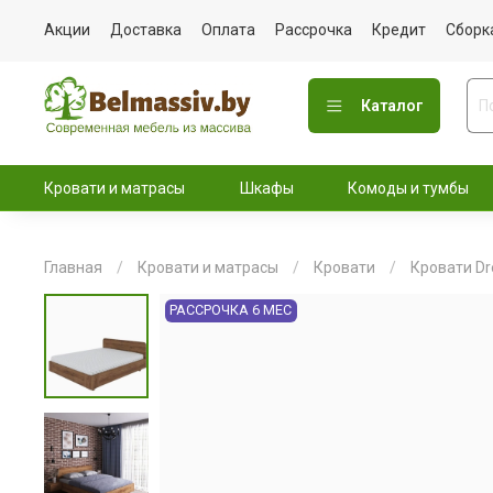
Акции
Доставка
Оплата
Рассрочка
Кредит
Сборк
Каталог
Кровати и матрасы
Шкафы
Комоды и тумбы
Главная
Кровати и матрасы
Кровати
Кровати D
РАССРОЧКА 6 МЕС