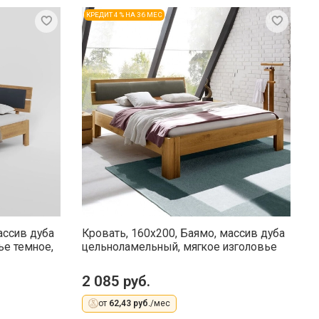
КРЕДИТ 4 % НА 36 МЕС
ассив дуба
Кровать, 160x200, Баямо, массив дуба
К
ье темное,
цельноламельный, мягкое изголовье
ц
2 085 руб.
1
от
62,43 руб.
/мес