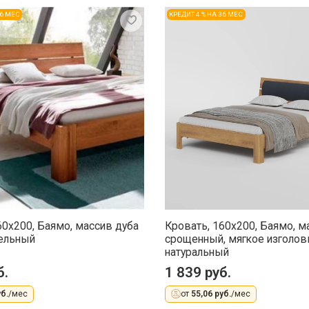
36 МЕС
КРЕДИТ 4 % НА 36 МЕС
60x200, Баямо, массив дуба
Кровать, 160x200, Баямо, м
ельный
срощенный, мягкое изголов
натуральный
б.
1 839 руб.
б.
/мес
от
55,06 руб.
/мес