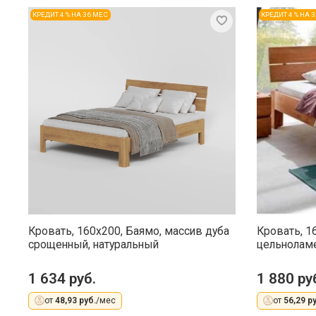
КРЕДИТ 4 % НА 36 МЕС
КРЕДИТ 4 % НА 
Кровать, 160x200, Баямо, массив дуба
Кровать, 1
срощенный, натуральный
цельнолам
1 634 руб.
1 880 ру
от
48,93 руб.
/мес
от
56,29 ру