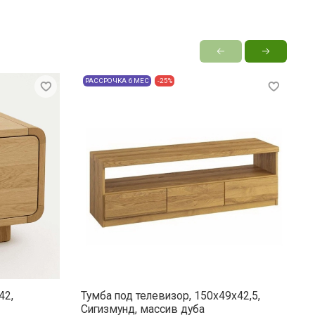
РАССРОЧКА 6 МЕС
-25%
42,
Тумба под телевизор, 150x49x42,5,
К
Сигизмунд, массив дуба
д