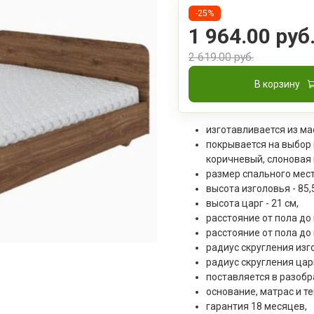
-25%
1 964.00 руб
2 619.00 руб.
В корзину
изготавливается из ма
покрывается на выбор
коричневый, слоновая 
размер спального мест
высота изголовья - 85,
высота царг - 21 см,
расстояние от пола до 
расстояние от пола до 
радиус скругления изго
радиус скругления царг 
поставляется в разобр
основание, матрас и те
гарантия 18 месяцев,