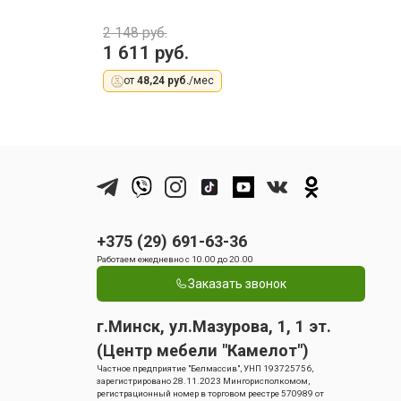
2 148 руб.
1 611 руб.
2
от
48,24 руб.
/мес
+375 (29) 691-63-36
Работаем ежедневно с 10.00 до 20.00
Заказать звонок
г.Минск, ул.Мазурова, 1, 1 эт.
(Центр мебели "Камелот")
Частное предприятие "Белмассив", УНП 193725756,
зарегистрировано 28.11.2023 Мингорисполкомом,
регистрационный номер в торговом реестре 570989 от