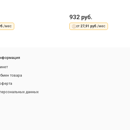
932 руб.
б.
/мес
от
27,91 руб.
/мес
информация
инет
обмен товара
оферта
персональных данных